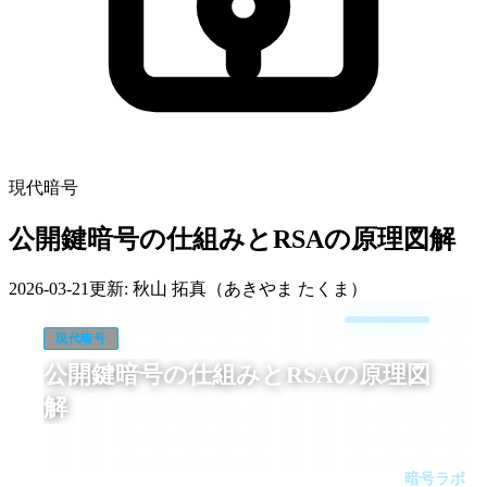
現代暗号
公開鍵暗号の仕組みとRSAの原理図解
2026-03-21
更新:
秋山 拓真（あきやま たくま）
現代暗号
公開鍵暗号の仕組みとRSAの原理図
解
ブラウザの錠前アイコンを開いて証明書の詳細をのぞくと、
Public-Key: RSA 2048 と Exponent: 65537 が並んでいて、公開
暗号ラボ
鍵暗号は教科書の中だけの話ではなく、いま目の前の通信を支