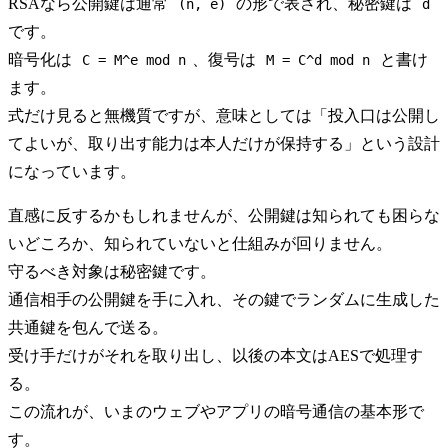
RSAなら公開鍵は通常
の形で表され、秘密鍵は
(n, e)
d
です。
暗号化は
、復号は
と書け
C = M^e mod n
M = C^d mod n
ます。
式だけ見ると無機質ですが、意味としては「投入口は公開し
てよいが、取り出す能力は本人だけが保持する」という設計
になっています。
直感に反するかもしれませんが、公開鍵は知られても困らな
いどころか、知られていないと仕組みが回りません。
守るべき対象は秘密鍵です。
通信相手の公開鍵を手に入れ、その鍵でランダムに生成した
共通鍵を包んで送る。
受け手だけがそれを取り出し、以後の本文はAESで処理す
る。
この流れが、いまのウェブやアプリの暗号通信の基本形で
す。