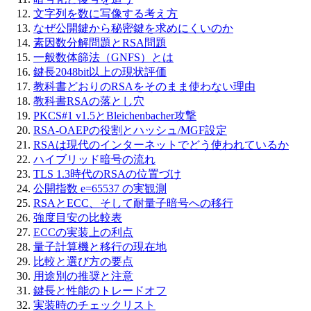
文字列を数に写像する考え方
なぜ公開鍵から秘密鍵を求めにくいのか
素因数分解問題とRSA問題
一般数体篩法（GNFS）とは
鍵長2048bit以上の現状評価
教科書どおりのRSAをそのまま使わない理由
教科書RSAの落とし穴
PKCS#1 v1.5とBleichenbacher攻撃
RSA-OAEPの役割とハッシュ/MGF設定
RSAは現代のインターネットでどう使われているか
ハイブリッド暗号の流れ
TLS 1.3時代のRSAの位置づけ
公開指数 e=65537 の実観測
RSAとECC、そして耐量子暗号への移行
強度目安の比較表
ECCの実装上の利点
量子計算機と移行の現在地
比較と選び方の要点
用途別の推奨と注意
鍵長と性能のトレードオフ
実装時のチェックリスト