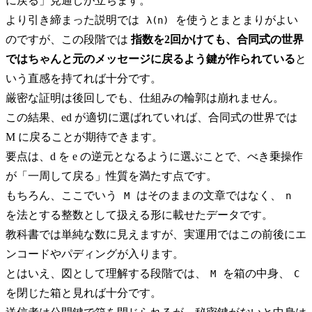
に戻る」見通しが立ちます。
より引き締まった説明では
を使うとまとまりがよい
λ(n)
のですが、この段階では
指数を2回かけても、合同式の世界
ではちゃんと元のメッセージに戻るよう鍵が作られている
と
いう直感を持てれば十分です。
厳密な証明は後回しでも、仕組みの輪郭は崩れません。
この結果、ed が適切に選ばれていれば、合同式の世界では
M に戻ることが期待できます。
要点は、d を e の逆元となるように選ぶことで、べき乗操作
が「一周して戻る」性質を満たす点です。
もちろん、ここでいう
はそのままの文章ではなく、
M
n
を法とする整数として扱える形に載せたデータです。
教科書では単純な数に見えますが、実運用ではこの前後にエ
ンコードやパディングが入ります。
とはいえ、図として理解する段階では、
を箱の中身、
M
C
を閉じた箱と見れば十分です。