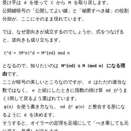
受け手は
を使って
から
を取り戻します。
d
C
M
公開鍵暗号の「公開してよい鍵」と「秘匿すべき鍵」の役割
分担が、ここにそのまま現れています。
では、なぜ逆向きが成立するのでしょうか。式をつなげる
と、逆向きも成り立ちます。
C^d = (M^e)^d = M^{ed} mod n
となるので、知りたいのは
になる理
M^{ed} ≡ M (mod n)
由
です。
ここが暗号の美しいところなのですが、
はただの適当な
d
数ではなく、
と組にしたときに指数の掛け算
がうま
e
ed
く1周して戻るよう選ばれています。
を使う書き方なら、
が
と整合する形にな
φ(n)
ed
φ(n)
るように
を決めます。
d
そうすると、オイラーの定理を足場にして「べき乗しても元