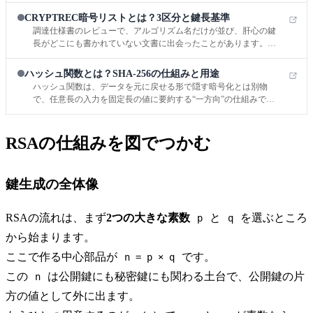
連鎖、改ざんに現実のコストを背負わせるPoW、参加者全員の分
CRYPTREC暗号リストとは？3区分と鍵長基準
散検証、
調達仕様書のレビューで、アルゴリズム名だけが並び、肝心の鍵
長がどこにも書かれていない文書に出会ったことがあります。そ
の場では通っても、後日AESの解釈がベンダーごとに割れ、評価
軸のすり合わせがもつれた経験から、暗号は名前だけで選ぶもの
ハッシュ関数とは？SHA-256の仕組みと用途
ではないと痛感しました。
ハッシュ関数は、データを元に戻せる形で隠す暗号化とは別物
で、任意長の入力を固定長の値に要約する“一方向”の仕組みで
す。ターミナルで echo -n 'hello' | shasum -a 256 を打ち、1文字だけ
変えて結果がまるで別物になる様子を見るたびに、SHA-256の性
格は理屈より先に腑に落ちます。
RSAの仕組みを図でつかむ
鍵生成の全体像
RSAの流れは、まず
2つの大きな素数
と
を選ぶところ
p
q
から始まります。
ここで作る中心部品が
です。
n = p × q
この
は公開鍵にも秘密鍵にも関わる土台で、公開鍵の片
n
方の値として外に出ます。