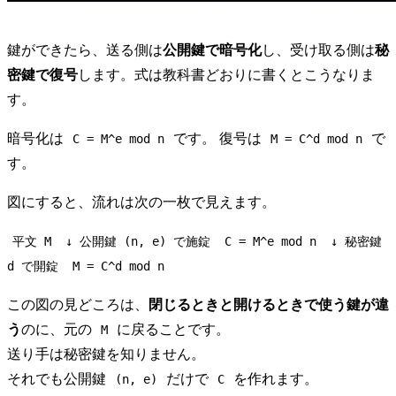
鍵ができたら、送る側は
公開鍵で暗号化
し、受け取る側は
秘
密鍵で復号
します。式は教科書どおりに書くとこうなりま
す。
暗号化は
です。 復号は
で
C = M^e mod n
M = C^d mod n
す。
図にすると、流れは次の一枚で見えます。
平文 M
↓ 公開鍵 (n, e) で施錠
C = M^e mod n
↓ 秘密鍵
d で開錠
M = C^d mod n
この図の見どころは、
閉じるときと開けるときで使う鍵が違
う
のに、元の
に戻ることです。
M
送り手は秘密鍵を知りません。
それでも公開鍵
だけで
を作れます。
(n, e)
C