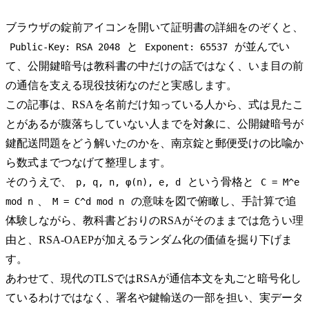
える現役技術なのだと実感します。
ブラウザの錠前アイコンを開いて証明書の詳細をのぞくと、
と
が並んでい
Public-Key: RSA 2048
Exponent: 65537
て、公開鍵暗号は教科書の中だけの話ではなく、いま目の前
の通信を支える現役技術なのだと実感します。
この記事は、RSAを名前だけ知っている人から、式は見たこ
とがあるが腹落ちしていない人までを対象に、公開鍵暗号が
鍵配送問題をどう解いたのかを、南京錠と郵便受けの比喩か
ら数式までつなげて整理します。
そのうえで、
という骨格と
p, q, n, φ(n), e, d
C = M^e
、
の意味を図で俯瞰し、手計算で追
mod n
M = C^d mod n
体験しながら、教科書どおりのRSAがそのままでは危うい理
由と、RSA-OAEPが加えるランダム化の価値を掘り下げま
す。
あわせて、現代のTLSではRSAが通信本文を丸ごと暗号化し
ているわけではなく、署名や鍵輸送の一部を担い、実データ