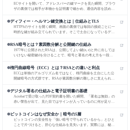
ECサイトを開いて、アドレスバーの鍵マークを見た瞬間、ブラウ
ザの裏側では相手が本物かを証明書で確かめ、通信内容を読めな
くし、途中で書き換えられていないことまで同時に整えていま
す。HTTPSの正体は、盗聴を防ぐ機密性、改ざんを見抜く完全
ディフィー・ヘルマン鍵交換とは｜仕組みとTLS
性、正しい相手を確認する認証を、TLSでまとめて実現する仕組
HTTPSのサイトを開く瞬間、画面の裏側では毎回の接続ごとに一
みです。
時的な鍵が組み立てられています。そこで土台になっているディ
フィー・ヘルマンは暗号化そのものではなく、盗聴される回線の
上でも、双方が同じ秘密を共同で作るための鍵合意プロトコルで
RSA暗号とは？素因数分解と公開鍵の仕組み
す。
1977年に公開されたRSAは、公開してよい鍵(n, e)と外に出しては
いけない秘密鍵dを分けることで、暗号と署名の考え方を一段進
めた方式です。公開鍵暗号を数式から理解したい人、仕組みは知
っているのに実務での役割が曖昧な人に向けて、歴史的位置づけ
楕円曲線暗号（ECC）とは？RSAとの違いと利点
から手で追える計算例までを一本につなげます。
ECCは単独のアルゴリズム名ではなく、楕円曲線を土台にした公
開鍵暗号の方式群です。RSAが素因数分解の難しさに支えられる
のに対し、ECCは楕円曲線離散対数問題と、その上でのスカラー
倍算の“逆向きの解きにくさ”を安全性の芯に据えます。
デジタル署名の仕組みと電子証明書の基礎
Acrobatで受け取ったPDF契約書を開いた瞬間、「署名は無効」の
赤い警告が出て、見た目ではサインが入っているのに何が足りな
いのか、筆者も最初は止まりました。
ビットコインはなぜ安全か｜暗号の5層
ビットコインの安全性を「強い暗号で守られているから」とひと
ことで片づけると、肝心な仕組みを見失います。実際には、秘密
鍵でしか作れない署名、前の履歴を指紋のようにつなぐハッシュ