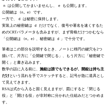
は公開してかまいませんし、
も公開します。
n
e
公開鍵は
です。
(n, e)
一方で、
は秘密に保持します。
d
実装上の秘密鍵は
だけでなく、復号や署名を速くするた
d
めのCRTパラメータも含みますが、まず骨格だけつかむなら
「公開鍵は
、秘密鍵は
」で十分です。
(n, e)
d
筆者はこの部分を説明するとき、ノートに楕円の鍵穴を2つ
描いて、片方に「公開鍵で閉じる」、もう片方に「秘密鍵で
開く」と書き込みます。
数学の話に入る前に、
施錠は誰でもできるが、開錠は持ち主
だけ
という流れを手でスケッチすると、記号が急に道具とし
て見えてきます。
RSAは式から入ると固く見えますが、図にすると「閉じる
役」と「開ける役」が非対称に分かれた仕組みだとつかめま
す。