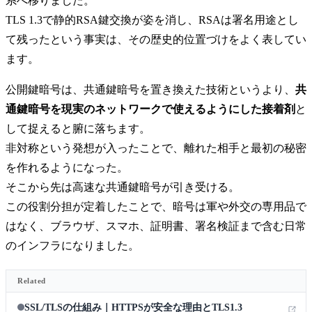
系へ移りました。
TLS 1.3で静的RSA鍵交換が姿を消し、RSAは署名用途とし
て残ったという事実は、その歴史的位置づけをよく表してい
ます。
公開鍵暗号は、共通鍵暗号を置き換えた技術というより、
共
通鍵暗号を現実のネットワークで使えるようにした接着剤
と
して捉えると腑に落ちます。
非対称という発想が入ったことで、離れた相手と最初の秘密
を作れるようになった。
そこから先は高速な共通鍵暗号が引き受ける。
この役割分担が定着したことで、暗号は軍や外交の専用品で
はなく、ブラウザ、スマホ、証明書、署名検証まで含む日常
のインフラになりました。
Related
SSL/TLSの仕組み｜HTTPSが安全な理由とTLS1.3