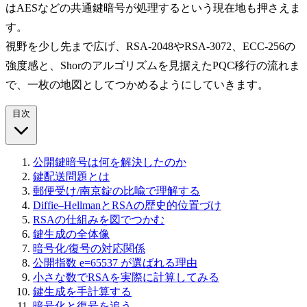
はAESなどの共通鍵暗号が処理するという現在地も押さえま
す。
視野を少し先まで広げ、RSA-2048やRSA-3072、ECC-256の
強度感と、Shorのアルゴリズムを見据えたPQC移行の流れま
で、一枚の地図としてつかめるようにしていきます。
目次
公開鍵暗号は何を解決したのか
鍵配送問題とは
郵便受け/南京錠の比喩で理解する
Diffie–HellmanとRSAの歴史的位置づけ
RSAの仕組みを図でつかむ
鍵生成の全体像
暗号化/復号の対応関係
公開指数 e=65537 が選ばれる理由
小さな数でRSAを実際に計算してみる
鍵生成を手計算する
暗号化と復号を追う