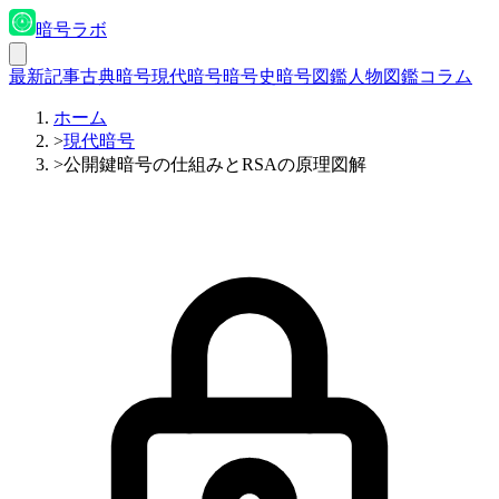
暗号ラボ
最新記事
古典暗号
現代暗号
暗号史
暗号図鑑
人物図鑑
コラム
ホーム
>
現代暗号
>
公開鍵暗号の仕組みとRSAの原理図解