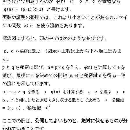
もうひとつ用意するのが
で、
と
が素数なら
φ(n)
p
q
と書けます。
φ(n) = (p-1)(q-1)
実装や証明の整理では、これより小さいことがあるカルマイ
ケル関数
を使う流儀もあります。
λ(n)
概念図にすると、頭の中では次のような並びです。
（図示）工程は上から下へ順に進みま
p, q を秘密に選ぶ
す。
p と q を秘密に選び、n = p × q を作り、φ(n) を計算して e を
選び、最後に d を決めて公開鍵 (n, e) と秘密鍵 d を得る一連
の流れを示しています。
n = p × q を作る
↓
φ(n) を計算する
↓
e を選ぶ
↓
d
を、e と組にしたとき逆向きに戻せる数として決める
↓
公開鍵
、秘密鍵 = d`
= (n, e)
ここでの肝は、
公開してよいものと、絶対に伏せるものが分
かれている
ことです。