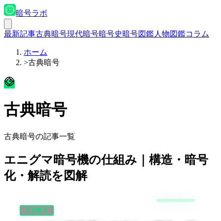
暗号ラボ
最新記事
古典暗号
現代暗号
暗号史
暗号図鑑
人物図鑑
コラム
ホーム
>
古典暗号
古典暗号
古典暗号の記事一覧
エニグマ暗号機の仕組み｜構造・暗号
化・解読を図解
古典暗号