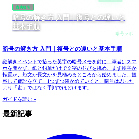
古典暗号
暗号の解き方 入門｜復号との違いと
基本手順
暗号ラボ
暗号の解き方 入門｜復号との違いと基本手順
謎解きイベントで拾った英字の暗号メモを前に、筆者はスマ
ホを開かず、紙と鉛筆だけで文字の並びを眺め、まず換字か
転置か、短文か長文かを見極めるところから始めました。観
察して仮説を立て、1つずつ確かめていくと、暗号は思った
より「勘」ではなく手順でほどけます。
ガイドを読む »
最新記事