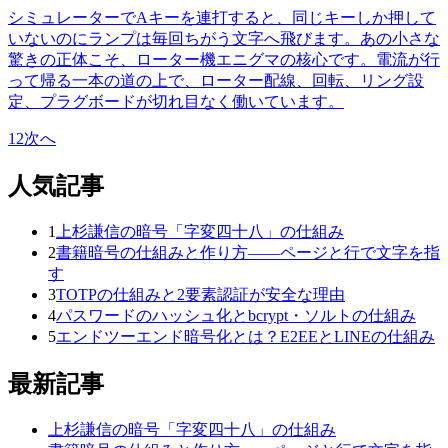
シミュレーターでAキーを連打すると、同じキーしか押して
いないのにランプは毎回ちがう文字へ飛びます。あの小さな
驚きの正体こそ、ローター機エニグマの核心です。電流が行
って帰る一本の道の上で、ローター配線、回転、リング設
定、プラグボードが切れ目なく働いています。
1
2
次へ
人気記事
1
上杉謙信の暗号「字変四十八」の仕組み
2
書籍暗号の仕組みと作り方——ページと行で文字を指
す
3
TOTPの仕組みと2要素認証が安全な理由
4
パスワードのハッシュ化とbcrypt・ソルトの仕組み
5
エンドツーエンド暗号化とは？E2EEとLINEの仕組み
最新記事
上杉謙信の暗号「字変四十八」の仕組み