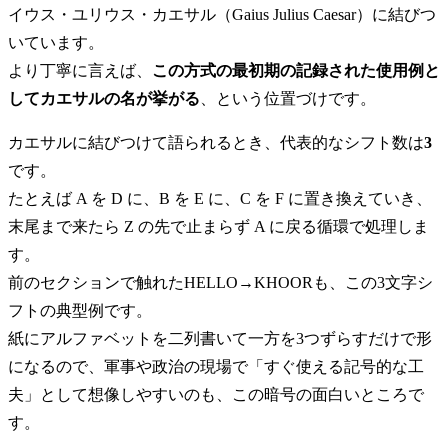
イウス・ユリウス・カエサル（Gaius Julius Caesar）に結びつ
いています。
より丁寧に言えば、
この方式の最初期の記録された使用例と
してカエサルの名が挙がる
、という位置づけです。
カエサルに結びつけて語られるとき、代表的なシフト数は
3
です。
たとえば A を D に、B を E に、C を F に置き換えていき、
末尾まで来たら Z の先で止まらず A に戻る循環で処理しま
す。
前のセクションで触れたHELLO→KHOORも、この3文字シ
フトの典型例です。
紙にアルファベットを二列書いて一方を3つずらすだけで形
になるので、軍事や政治の現場で「すぐ使える記号的な工
夫」として想像しやすいのも、この暗号の面白いところで
す。