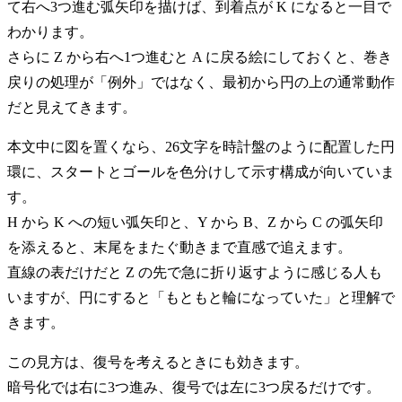
て右へ3つ進む弧矢印を描けば、到着点が K になると一目で
わかります。
さらに Z から右へ1つ進むと A に戻る絵にしておくと、巻き
戻りの処理が「例外」ではなく、最初から円の上の通常動作
だと見えてきます。
本文中に図を置くなら、26文字を時計盤のように配置した円
環に、スタートとゴールを色分けして示す構成が向いていま
す。
H から K への短い弧矢印と、Y から B、Z から C の弧矢印
を添えると、末尾をまたぐ動きまで直感で追えます。
直線の表だけだと Z の先で急に折り返すように感じる人も
いますが、円にすると「もともと輪になっていた」と理解で
きます。
この見方は、復号を考えるときにも効きます。
暗号化では右に3つ進み、復号では左に3つ戻るだけです。