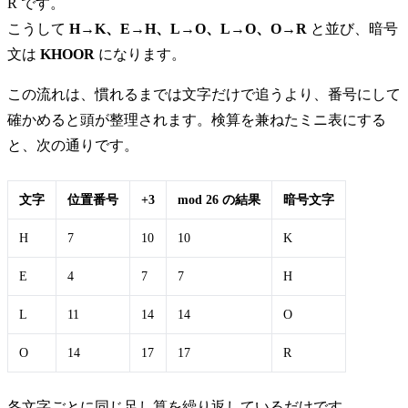
R です。
こうして
H→K、E→H、L→O、L→O、O→R
と並び、暗号
文は
KHOOR
になります。
この流れは、慣れるまでは文字だけで追うより、番号にして
確かめると頭が整理されます。検算を兼ねたミニ表にする
と、次の通りです。
文字
位置番号
+3
mod 26 の結果
暗号文字
H
7
10
10
K
E
4
7
7
H
L
11
14
14
O
O
14
17
17
R
各文字ごとに同じ足し算を繰り返しているだけです。