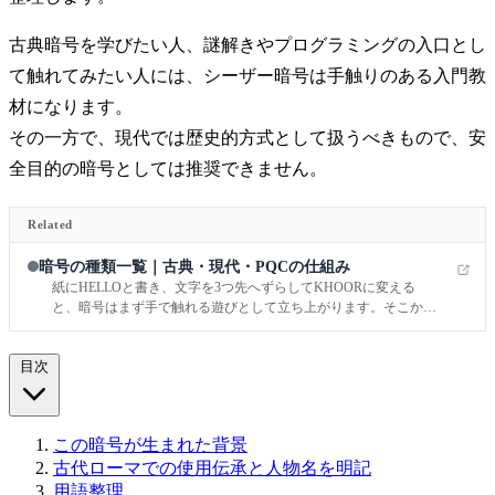
古典暗号を学びたい人、謎解きやプログラミングの入口とし
て触れてみたい人には、シーザー暗号は手触りのある入門教
材になります。
その一方で、現代では歴史的方式として扱うべきもので、安
全目的の暗号としては推奨できません。
Related
暗号の種類一覧｜古典・現代・PQCの仕組み
紙にHELLOと書き、文字を3つ先へずらしてKHOORに変える
と、暗号はまず手で触れる遊びとして立ち上がります。そこから
ブラウザの錠前アイコンを開く気持ちでTLS 1.3の流れを指でなぞ
ると、暗号は遊びではなく、毎日の通信を支える社会基盤だと実
目次
感できます。
この暗号が生まれた背景
古代ローマでの使用伝承と人物名を明記
用語整理