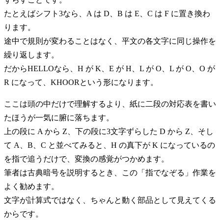
たとえばシフト3なら、A は D、B は E、C は F に置き換わ
ります。
途中で規則が変わることはなく、平文の各文字に同じ操作を
繰り返します。
だからHELLOなら、H が K、E が H、L が O、L が O、O が
R になって、KHOORという形になります。
ここは頭の中だけで理解するより、紙に二段の対応表を書い
たほうが一気に腑に落ちます。
上の段に A から Z、下の段に3文字ずらした D から Z、そし
て A、B、C と並べてみると、H の真下が K になっているの
を指で追うだけで、変換の感覚がつかめます。
筆者は古典暗号を説明するとき、この「指でなぞる」作業を
よく勧めます。
文字が計算式ではなく、ちゃんと動く部品として見えてくる
からです。