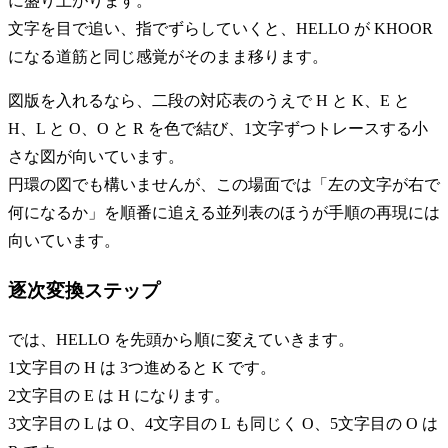
に盛り上がります。
文字を目で追い、指でずらしていくと、HELLO が KHOOR
になる道筋と同じ感覚がそのまま移ります。
図版を入れるなら、二段の対応表のうえで H と K、E と
H、L と O、O と R を色で結び、1文字ずつトレースする小
さな図が向いています。
円環の図でも構いませんが、この場面では「左の文字が右で
何になるか」を順番に追える並列表のほうが手順の再現には
向いています。
逐次変換ステップ
では、HELLO を先頭から順に変えていきます。
1文字目の H は 3つ進めると K です。
2文字目の E は H になります。
3文字目の L は O、4文字目の L も同じく O、5文字目の O は