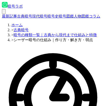
暗号ラボ
最新記事
古典暗号
現代暗号
暗号史
暗号図鑑
人物図鑑
コラム
ホーム
>
古典暗号
>
暗号の種類一覧｜古典から現代まで仕組みと特徴
>
シーザー暗号の仕組み｜作り方・解き方・弱点