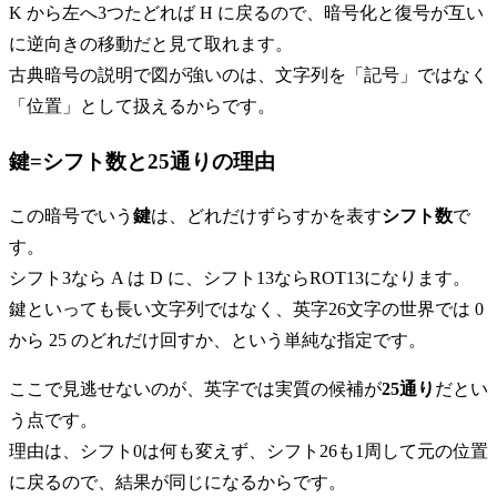
K から左へ3つたどれば H に戻るので、暗号化と復号が互い
に逆向きの移動だと見て取れます。
古典暗号の説明で図が強いのは、文字列を「記号」ではなく
「位置」として扱えるからです。
鍵=シフト数と25通りの理由
この暗号でいう
鍵
は、どれだけずらすかを表す
シフト数
で
す。
シフト3なら A は D に、シフト13ならROT13になります。
鍵といっても長い文字列ではなく、英字26文字の世界では 0
から 25 のどれだけ回すか、という単純な指定です。
ここで見逃せないのが、英字では実質の候補が
25通り
だとい
う点です。
理由は、シフト0は何も変えず、シフト26も1周して元の位置
に戻るので、結果が同じになるからです。