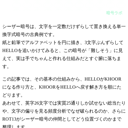
シーザー暗号は、文字を一定数だけずらして置き換える単一換
字式暗号の古典例です。紙と鉛筆でアルファベットを円に描
暗号ラボ
き、3文字ぶんずらしてHELLOを追いかけてみると、この暗号
が「難しそう」に見えて、実は手でちゃんと作れる仕組みだと
すぐ腑に落ちます。
シーザー暗号は、文字を一定数だけずらして置き換える単一
換字式暗号の古典例です。
紙と鉛筆でアルファベットを円に描き、3文字ぶんずらして
HELLOを追いかけてみると、この暗号が「難しそう」に見
えて、実は手でちゃんと作れる仕組みだとすぐ腑に落ちま
す。
この記事では、その基本の仕組みから、HELLOがKHOOR
になる作り方と、KHOORをHELLOへ戻す解き方を順にた
どります。
あわせて、英字26文字では実質25通りしか試せない総当たり
や、文字の偏りを見る頻度分析でなぜ破られるのか、さらに
ROT13がシーザー暗号の仲間としてどう位置づくのかまで
整理します。