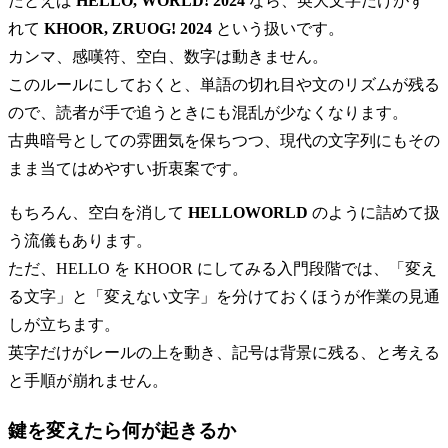
たとえば
HELLO, WORLD! 2024
なら、英大文字だけがず
れて
KHOOR, ZRUOG! 2024
という扱いです。
カンマ、感嘆符、空白、数字は動きません。
このルールにしておくと、単語の切れ目や文のリズムが残る
ので、読者が手で追うときにも混乱が少なくなります。
古典暗号としての雰囲気を保ちつつ、現代の文字列にもその
まま当てはめやすい折衷案です。
もちろん、空白を消して
HELLOWORLD
のように詰めて扱
う流儀もあります。
ただ、HELLO を KHOOR にしてみる入門段階では、「変え
る文字」と「変えない文字」を分けておくほうが作業の見通
しが立ちます。
英字だけがレールの上を動き、記号は背景に残る、と考える
と手順が崩れません。
鍵を変えたら何が起きるか