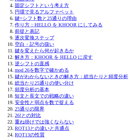
固定シフトという考え方
円環で見るアルファベット
鍵=シフト数と25通りの理由
作り方：HELLO を KHOOR にしてみる
前提と表記
逐次変換ステップ
空白・記号の扱い
鍵を変えたら何が起きるか
解き方：KHOOR を HELLO に戻す
逆シフトの直感
mod 26を数字で確かめる
鍵がわからないときの解き方：総当たりと頻度分析
総当たり25通りの使い分け
頻度分析の基本
短文と長文での戦略の違い
安全性と弱点を数で捉える
25通りの限界
26!との対比
重ね掛けでは強くならない
ROT13との違いと共通点
ROT13の性質