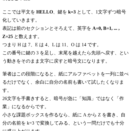
ここでは平文を
HELLO
、鍵を
k=3
として、1文字ずつ暗号
化していきます。
表記は前のセクションとそろえて、英字を
A=0, B=1, ... ,
Z=25
と数えます。
つまり H は 7、E は 4、L は 11、O は 14 です。
この番号に鍵の 3 を足し、末尾を越えたら先頭へ戻す、とい
う動きをそのまま文字に戻すと暗号文になります。
筆者はこの段階になると、紙にアルファベットを一列に並べ
るだけでなく、余白に自分の名前も書いて試したくなりま
す。
26文字を手書きすると、暗号が急に「知識」ではなく「作
業」になるからです。
小さな課題ボックスを作るなら、紙に A から Z を書き、自
分の名前を k=3 で変換してみる、という一問だけでも十分