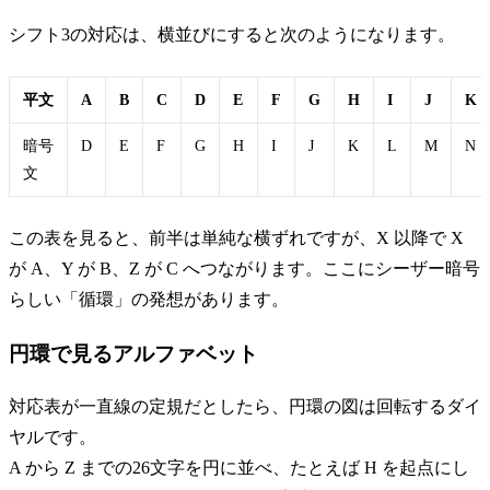
シフト3の対応は、横並びにすると次のようになります。
平文
A
B
C
D
E
F
G
H
I
J
K
暗号
D
E
F
G
H
I
J
K
L
M
N
文
この表を見ると、前半は単純な横ずれですが、X 以降で X
が A、Y が B、Z が C へつながります。ここにシーザー暗号
らしい「循環」の発想があります。
円環で見るアルファベット
対応表が一直線の定規だとしたら、円環の図は回転するダイ
ヤルです。
A から Z までの26文字を円に並べ、たとえば H を起点にし