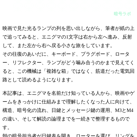
映画で見た光るランプの列を思い出しながら、筆者が紙の上で
追ってみると、エニグマの1文字は右から左へ進み、反射し
暗号ラボ
て、また左から右へ戻る小さな旅をしています。その往復のあ
いだに、キーボード、プラグボード、ローター、リフレクタ
ー、ランプがどう噛み合うのかまで見えてくると、この機械は
映画で見た光るランプの列を思い出しながら、筆者が紙の上
「複雑な箱」ではなく、
で追ってみると、エニグマの1文字は右から左へ進み、反射
して、また左から右へ戻る小さな旅をしています。
その往復のあいだに、キーボード、プラグボード、ロータ
ー、リフレクター、ランプがどう噛み合うのかまで見えてく
ると、この機械は「複雑な箱」ではなく、筋道だった電気回
路として読めるようになります。
本記事は、エニグマを名前だけ知っている人から、映画やゲ
ームをきっかけに仕組みまで理解したくなった人に向けて、
構造、暗号化の流れ、日鍵とメッセージ鍵の運用、M3とM4
の違い、そして解読の論理までを一続きで整理するもので
す。
朝の暗号担当者が日鍵表を開き、ローターを選び、リングを