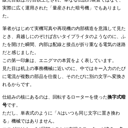
実際に広く運用された「量産された暗号機」でもありまし
た。
筆者がはじめて実機写真や再現機の内部構造を意識して見た
とき、肩越しにのぞけば古いタイプライタのようなのに、ふ
たを開けた瞬間、内部は配線と接点が折り重なる電気の迷路
だと感じました。
この第一印象は、エニグマの本質をよく表しています。
見た目は机上の事務機械に近いのに、中ではキー入力のたび
に電流が複数の部品を往復し、そのたびに別の文字へ変換さ
れるからです。
仕組みの核にあるのは、回転するローターを使った
換字式暗
号
です。
ただし、単表式のように「Aはいつも同じ文字に置き換わ
る」機械ではありません。