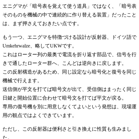
エニグマが「暗号表を覚えて使う道具」ではなく、「暗号表
そのものを機械の中で連続的に作り替える装置」だったこと
は、まず押さえておきたい点です。
もう一つ、エニグマを特徴づける設計が反射器、ドイツ語で
Umkehrwalze、略してUKWです。
これはローター列の最奥で電流を折り返す部品で、信号を行
きで通したローター群へ、こんどは逆向きに戻します。
この反射構造があるため、同じ設定なら暗号化と復号を同じ
機械で行えます。
送信側が平文を打てば暗号文が出て、受信側はまったく同じ
日鍵と開始位置に合わせて暗号文を打てば平文が戻る。
専用の復号機を別に用意しなくてよいという発想は、現場運
用の観点ではよくできています。
ただし、この反射器は便利さと引き換えに性質も生みまし
た。