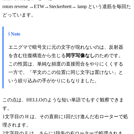
rotors reverse →ETW→Steckerbrett→ lamp という道筋を毎回た
どっています。
ℹ️ Note
エニグマで暗号文に元の文字が現れないのは、反射器
を含む往復構造から生じる
同字写像なし
のためです。
この性質は、単純な頻度の直接照合をやりにくくする
一方で、「平文のこの位置に同じ文字は置けない」と
いう絞り込みの手がかりにもなりました。
この点は、HELLOのような短い単語でもすぐ観察できま
す。
1文字目の H は、その直前に1回だけ進んだ右ローターで処
理されます。
2文字目の E は、さらに1段先の右ローターで処理されま