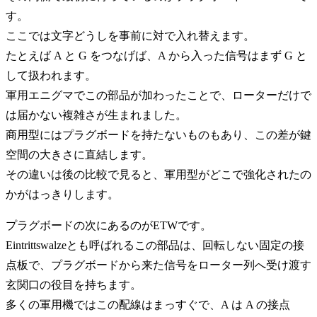
す。
ここでは文字どうしを事前に対で入れ替えます。
たとえば A と G をつなげば、A から入った信号はまず G と
して扱われます。
軍用エニグマでこの部品が加わったことで、ローターだけで
は届かない複雑さが生まれました。
商用型にはプラグボードを持たないものもあり、この差が鍵
空間の大きさに直結します。
その違いは後の比較で見ると、軍用型がどこで強化されたの
かがはっきりします。
プラグボードの次にあるのがETWです。
Eintrittswalzeとも呼ばれるこの部品は、回転しない固定の接
点板で、プラグボードから来た信号をローター列へ受け渡す
玄関口の役目を持ちます。
多くの軍用機ではこの配線はまっすぐで、A は A の接点