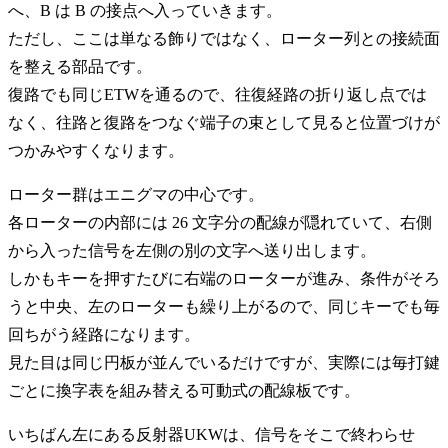
へ、B は B の接点へ入っていきます。
ただし、ここは単なる飾りではなく、ローター列との接続面
を整える部品です。
復路でも同じETWを通るので、往復経路の折り返し点では
なく、往路と復路をつなぐ端子の束として見ると位置づけが
つかみやすくなります。
ローター群はエニグマの中心です。
各ローターの内部には 26 文字分の配線が隠れていて、右側
から入った信号を左側の別の文字へ送り出します。
しかもキーを押すたびに右端のローターが進み、条件がそろ
うと中央、左のローターも繰り上がるので、同じキーでも毎
回ちがう経路になります。
見た目は同じ円板が並んでいるだけですが、実際には毎打鍵
ごとに換字表を組み替える可動式の配線板です。
いちばん左にある反射器UKWは、信号をそこで終わらせ