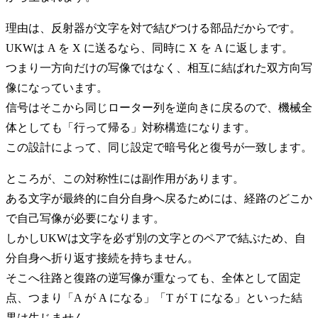
理由は、反射器が文字を対で結びつける部品だからです。
UKWは A を X に送るなら、同時に X を A に返します。
つまり一方向だけの写像ではなく、相互に結ばれた双方向写
像になっています。
信号はそこから同じローター列を逆向きに戻るので、機械全
体としても「行って帰る」対称構造になります。
この設計によって、同じ設定で暗号化と復号が一致します。
ところが、この対称性には副作用があります。
ある文字が最終的に自分自身へ戻るためには、経路のどこか
で自己写像が必要になります。
しかしUKWは文字を必ず別の文字とのペアで結ぶため、自
分自身へ折り返す接続を持ちません。
そこへ往路と復路の逆写像が重なっても、全体として固定
点、つまり「A が A になる」「T が T になる」といった結
果は生じません。