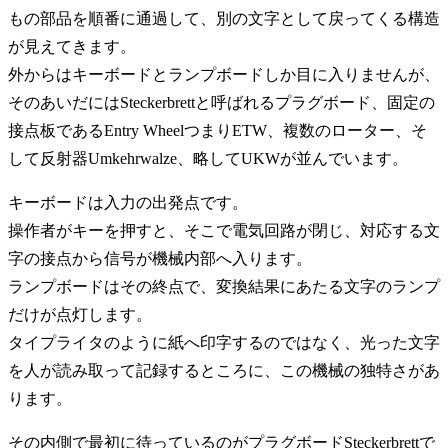
もの部品を順番に通過して、別の文字として戻ってくる構造
が見えてきます。
外からはキーボードとランプボードしか目に入りませんが、
そのあいだにはSteckerbrettと呼ばれるプラグボード、固定の
接点板であるEntry WheelつまりETW、複数のローター、そ
して反射器Umkehrwalze、略してUKWが並んでいます。
キーボードは入力の出発点です。
操作者がキーを押すと、そこで電気回路が閉じ、対応する文
字の接点から信号が機械内部へ入ります。
ランプボードはその終点で、変換結果にあたる文字のランプ
だけが点灯します。
タイプライタのように紙へ印字するのではなく、光った文字
を人が読み取って記録するところに、この機械の独特さがあ
ります。
その内側で最初に待っているのがプラグボードSteckerbrettで