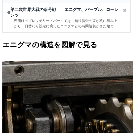
第二次世界大戦の暗号戦——エニグマ、パープル、ローレ
ンツ
夜明けのブレッチリー・パークでは、無線傍受の束が机に積み上
がり、日替わり設定に戻ったエニグマとの時間勝負がまた始まり
ます。無線化された戦争では、通信は速く届くぶん敵にも拾われ
やすく、ヨーロッパでも太平洋でも暗号戦が作戦の中枢へ押し上
げられました。
エニグマの構造を図解で見る