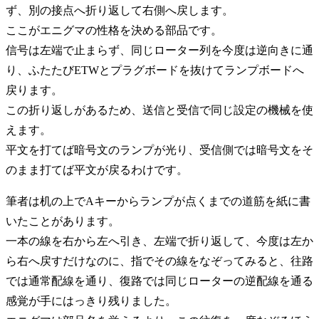
ず、別の接点へ折り返して右側へ戻します。
ここがエニグマの性格を決める部品です。
信号は左端で止まらず、同じローター列を今度は逆向きに通
り、ふたたびETWとプラグボードを抜けてランプボードへ
戻ります。
この折り返しがあるため、送信と受信で同じ設定の機械を使
えます。
平文を打てば暗号文のランプが光り、受信側では暗号文をそ
のまま打てば平文が戻るわけです。
筆者は机の上でAキーからランプが点くまでの道筋を紙に書
いたことがあります。
一本の線を右から左へ引き、左端で折り返して、今度は左か
ら右へ戻すだけなのに、指でその線をなぞってみると、往路
では通常配線を通り、復路では同じローターの逆配線を通る
感覚が手にはっきり残りました。