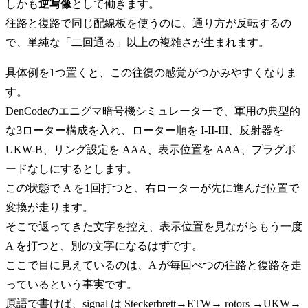
しかも
逆写像
として働きます。
往路と復路で同じ配線板を使うのに、通り方が反転するの
で、単純な「二回通る」以上の複雑さが生まれます。
具体例を1つ置くと、この往復の感覚がつかみやすくなりま
す。
DenCodeのエニグマ暗号機シミュレーターで、軍用の典型的
な3ローター構成を入れ、ローター順を I-II-III、反射器を
UKW-B、リング設定を AAA、表示位置を AAA、プラグボ
ードなしにするとします。
この状態で A を1回打つと、右ローターが先に進んだ位置で
変換が走ります。
そこで返ってきた文字を控え、表示位置を見ながらもう一度
A を打つと、別の文字になるはずです。
ここで目に見えているのは、A が毎回べつの往路と復路を走
っているという事実です。
原語で書けば、signal は Steckerbrett→ETW→ rotors →UKW→