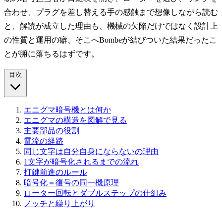
合わせ、プラグを差し替える手の感触まで想像しながら読む
と、解読が成立した理由も、機械の欠陥だけではなく設計上
の性質と運用の癖、そこへBombeが結びついた結果だったこ
とが腑に落ちるはずです。
目次
エニグマ暗号機とは何か
エニグマの構造を図解で見る
主要部品の役割
電流の経路
同じ文字は自分自身にならないの理由
1文字が暗号化されるまでの流れ
打鍵前進のルール
暗号化＝復号の同一機原理
ローター回転とダブルステップの仕組み
ノッチと繰り上がり