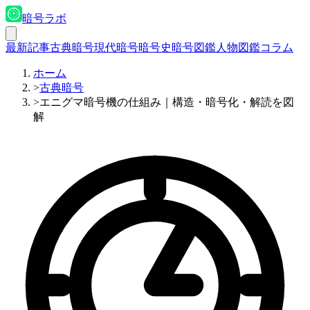
暗号ラボ
最新記事
古典暗号
現代暗号
暗号史
暗号図鑑
人物図鑑
コラム
ホーム
>
古典暗号
>
エニグマ暗号機の仕組み｜構造・暗号化・解読を図
解