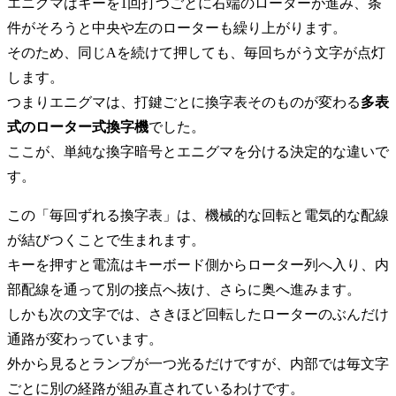
エニグマはキーを1回打つごとに右端のローターが進み、条
件がそろうと中央や左のローターも繰り上がります。
そのため、同じAを続けて押しても、毎回ちがう文字が点灯
します。
つまりエニグマは、打鍵ごとに換字表そのものが変わる
多表
式のローター式換字機
でした。
ここが、単純な換字暗号とエニグマを分ける決定的な違いで
す。
この「毎回ずれる換字表」は、機械的な回転と電気的な配線
が結びつくことで生まれます。
キーを押すと電流はキーボード側からローター列へ入り、内
部配線を通って別の接点へ抜け、さらに奥へ進みます。
しかも次の文字では、さきほど回転したローターのぶんだけ
通路が変わっています。
外から見るとランプが一つ光るだけですが、内部では毎文字
ごとに別の経路が組み直されているわけです。