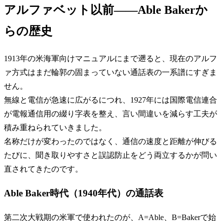
アルファベット以前――Able Bakerか
らの歴史
1913年の米海軍向けマニュアルにまで遡ると、現在のアルフ
ァ方式はまだ輪郭の固まっていない通話表の一系譜にすぎま
せん。
無線と電信が急速に広がるにつれ、1927年には国際電信連合
が電報通信用の綴り字表を整え、言い間違いを減らす工夫が
積み重ねられていきました。
名称だけが変わったのではなく、通信の速度と距離が伸びる
たびに、聞き取りやすさと誤認防止をどう両立するかが問い
直されてきたのです。
Able Baker時代（1940年代）の通話表
第二次大戦期の米軍で使われたのが、A=Able、B=Bakerで始