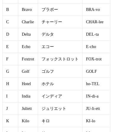
B
Bravo
ブラボー
BRA-vo
C
Charlie
チャーリー
CHAR-lee
D
Delta
デルタ
DEL-ta
E
Echo
エコー
E-cho
F
Foxtrot
フォックストロット
FOX-trot
G
Golf
ゴルフ
GOLF
H
Hotel
ホテル
ho-TEL
I
India
インディア
IN-di-a
J
Juliett
ジュリエット
JU-li-ett
K
Kilo
キロ
KI-lo