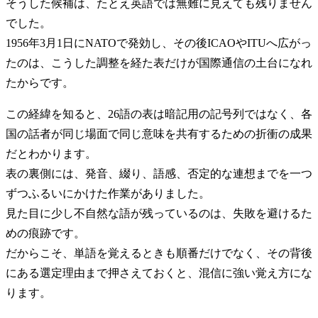
そうした候補は、たとえ英語では無難に見えても残りません
でした。
1956年3月1日にNATOで発効し、その後ICAOやITUへ広がっ
たのは、こうした調整を経た表だけが国際通信の土台になれ
たからです。
この経緯を知ると、26語の表は暗記用の記号列ではなく、各
国の話者が同じ場面で同じ意味を共有するための折衝の成果
だとわかります。
表の裏側には、発音、綴り、語感、否定的な連想までを一つ
ずつふるいにかけた作業がありました。
見た目に少し不自然な語が残っているのは、失敗を避けるた
めの痕跡です。
だからこそ、単語を覚えるときも順番だけでなく、その背後
にある選定理由まで押さえておくと、混信に強い覚え方にな
ります。