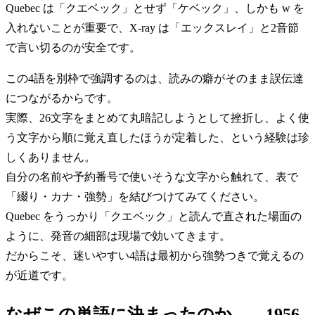
Quebec は「クエベック」とせず「ケベック」、しかも w を
入れないことが重要で、X-ray は「エックスレイ」と2音節
で言い切るのが安全です。
この4語を別枠で強調するのは、読みの癖がそのまま誤伝達
につながるからです。
実際、26文字をまとめて丸暗記しようとして挫折し、よく使
う文字から順に覚え直したほうが定着した、という経験は珍
しくありません。
自分の名前や予約番号で使いそうな文字から触れて、表で
「綴り・カナ・強勢」を結びつけてみてください。
Quebec をうっかり「クエベック」と読んで直された場面の
ように、発音の細部は現場で効いてきます。
だからこそ、迷いやすい4語は最初から強勢つきで覚えるの
が近道です。
なぜこの単語に決まったのか――1956