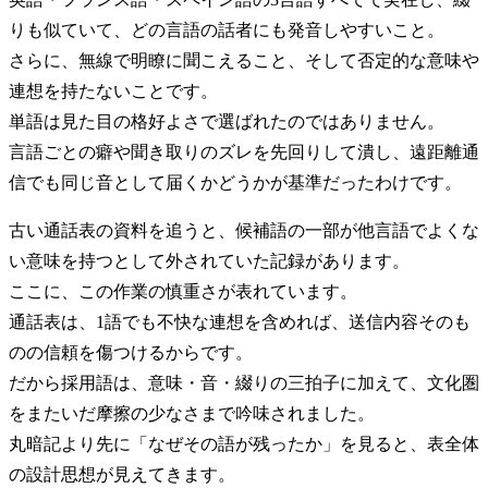
りも似ていて、どの言語の話者にも発音しやすいこと。
さらに、無線で明瞭に聞こえること、そして否定的な意味や
連想を持たないことです。
単語は見た目の格好よさで選ばれたのではありません。
言語ごとの癖や聞き取りのズレを先回りして潰し、遠距離通
信でも同じ音として届くかどうかが基準だったわけです。
古い通話表の資料を追うと、候補語の一部が他言語でよくな
い意味を持つとして外されていた記録があります。
ここに、この作業の慎重さが表れています。
通話表は、1語でも不快な連想を含めれば、送信内容そのも
のの信頼を傷つけるからです。
だから採用語は、意味・音・綴りの三拍子に加えて、文化圏
をまたいだ摩擦の少なさまで吟味されました。
丸暗記より先に「なぜその語が残ったか」を見ると、表全体
の設計思想が見えてきます。