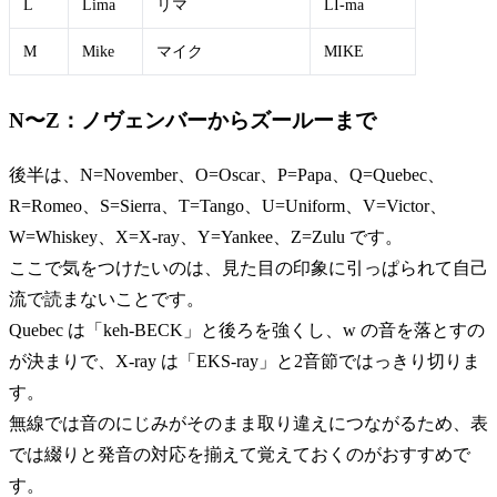
L
Lima
リマ
LI-ma
M
Mike
マイク
MIKE
N〜Z：ノヴェンバーからズールーまで
後半は、N=November、O=Oscar、P=Papa、Q=Quebec、
R=Romeo、S=Sierra、T=Tango、U=Uniform、V=Victor、
W=Whiskey、X=X-ray、Y=Yankee、Z=Zulu です。
ここで気をつけたいのは、見た目の印象に引っぱられて自己
流で読まないことです。
Quebec は「keh-BECK」と後ろを強くし、w の音を落とすの
が決まりで、X-ray は「EKS-ray」と2音節ではっきり切りま
す。
無線では音のにじみがそのまま取り違えにつながるため、表
では綴りと発音の対応を揃えて覚えておくのがおすすめで
す。