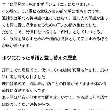
本当に語尾の t を読まず「ジュリエ」になりました。
その場で、tt と重ねる意味が目の前で腑に落ちたのです。
通話表は単なる英単語の並びではなく、読む人の母語が違っ
ても同じ音に収束させるための工夫の積み重ねでした。
だからこそ、見慣れない綴りを「例外」として片づけるよ
り、誤読を減らすための合理的な選択として受け止めるほう
が筋が通ります。
ボツになった単語と差し替えの歴史
採用までの過程では、使いにくい候補が何度も外され、別の
語に差し替えられました。
理由は単純で、通話表は1語ごとの性能がそのまま全体の信
頼性に直結するからです。
ある語は発音が似すぎて聞き違えやすく、ある語は別言語で
は好ましくない連想を持つ。