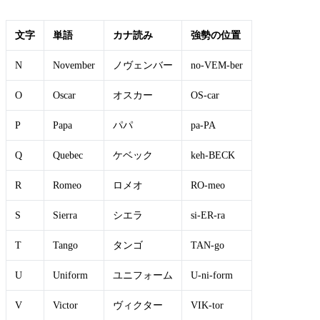
文字
単語
カナ読み
強勢の位置
N
November
ノヴェンバー
no-VEM-ber
O
Oscar
オスカー
OS-car
P
Papa
パパ
pa-PA
Q
Quebec
ケベック
keh-BECK
R
Romeo
ロメオ
RO-meo
S
Sierra
シエラ
si-ER-ra
T
Tango
タンゴ
TAN-go
U
Uniform
ユニフォーム
U-ni-form
V
Victor
ヴィクター
VIK-tor