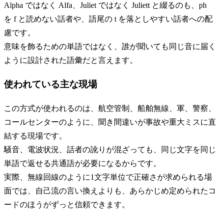
Alpha ではなく Alfa、Juliet ではなく Juliett と綴るのも、ph
を f と読めない話者や、語尾の t を落としやすい話者への配
慮です。
意味を飾るための単語ではなく、誰が聞いても同じ音に届く
ように設計された語彙だと言えます。
使われている主な現場
この方式が使われるのは、航空管制、船舶無線、軍、警察、
コールセンターのように、聞き間違いが事故や重大ミスに直
結する現場です。
騒音、電波状況、話者の訛りが混ざっても、同じ文字を同じ
単語で返せる共通語が必要になるからです。
実際、無線回線のように1文字単位で正確さが求められる場
面では、自己流の言い換えよりも、あらかじめ定められたコ
ードのほうがずっと信頼できます。