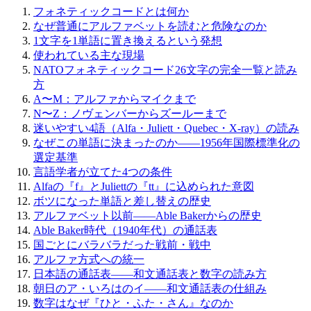
フォネティックコードとは何か
なぜ普通にアルファベットを読むと危険なのか
1文字を1単語に置き換えるという発想
使われている主な現場
NATOフォネティックコード26文字の完全一覧と読み
方
A〜M：アルファからマイクまで
N〜Z：ノヴェンバーからズールーまで
迷いやすい4語（Alfa・Juliett・Quebec・X-ray）の読み
なぜこの単語に決まったのか――1956年国際標準化の
選定基準
言語学者が立てた4つの条件
Alfaの『f』とJuliettの『tt』に込められた意図
ボツになった単語と差し替えの歴史
アルファベット以前――Able Bakerからの歴史
Able Baker時代（1940年代）の通話表
国ごとにバラバラだった戦前・戦中
アルファ方式への統一
日本語の通話表――和文通話表と数字の読み方
朝日のア・いろはのイ――和文通話表の仕組み
数字はなぜ『ひと・ふた・さん』なのか