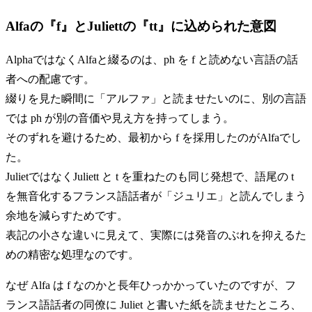
Alfaの『f』とJuliettの『tt』に込められた意図
AlphaではなくAlfaと綴るのは、ph を f と読めない言語の話
者への配慮です。
綴りを見た瞬間に「アルファ」と読ませたいのに、別の言語
では ph が別の音価や見え方を持ってしまう。
そのずれを避けるため、最初から f を採用したのがAlfaでし
た。
JulietではなくJuliett と t を重ねたのも同じ発想で、語尾の t
を無音化するフランス語話者が「ジュリエ」と読んでしまう
余地を減らすためです。
表記の小さな違いに見えて、実際には発音のぶれを抑えるた
めの精密な処理なのです。
なぜ Alfa は f なのかと長年ひっかかっていたのですが、フ
ランス語話者の同僚に Juliet と書いた紙を読ませたところ、