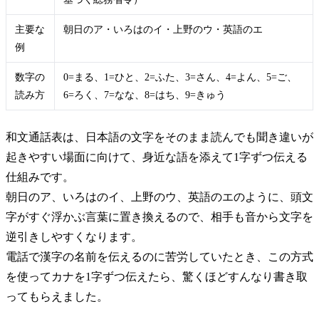
主要な
朝日のア・いろはのイ・上野のウ・英語のエ
例
数字の
0=まる、1=ひと、2=ふた、3=さん、4=よん、5=ご、
読み方
6=ろく、7=なな、8=はち、9=きゅう
和文通話表は、日本語の文字をそのまま読んでも聞き違いが
起きやすい場面に向けて、身近な語を添えて1字ずつ伝える
仕組みです。
朝日のア、いろはのイ、上野のウ、英語のエのように、頭文
字がすぐ浮かぶ言葉に置き換えるので、相手も音から文字を
逆引きしやすくなります。
電話で漢字の名前を伝えるのに苦労していたとき、この方式
を使ってカナを1字ずつ伝えたら、驚くほどすんなり書き取
ってもらえました。