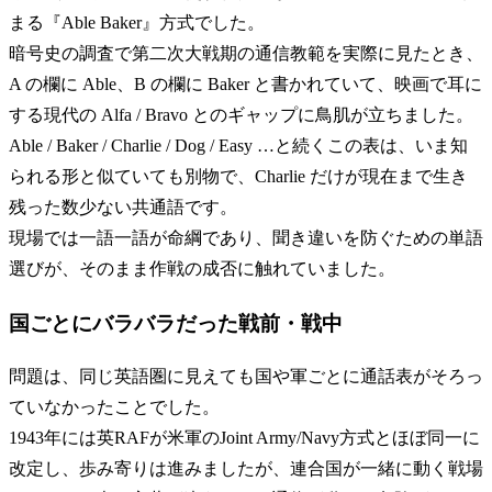
まる『Able Baker』方式でした。
暗号史の調査で第二次大戦期の通信教範を実際に見たとき、
A の欄に Able、B の欄に Baker と書かれていて、映画で耳に
する現代の Alfa / Bravo とのギャップに鳥肌が立ちました。
Able / Baker / Charlie / Dog / Easy …と続くこの表は、いま知
られる形と似ていても別物で、Charlie だけが現在まで生き
残った数少ない共通語です。
現場では一語一語が命綱であり、聞き違いを防ぐための単語
選びが、そのまま作戦の成否に触れていました。
国ごとにバラバラだった戦前・戦中
問題は、同じ英語圏に見えても国や軍ごとに通話表がそろっ
ていなかったことでした。
1943年には英RAFが米軍のJoint Army/Navy方式とほぼ同一に
改定し、歩み寄りは進みましたが、連合国が一緒に動く戦場