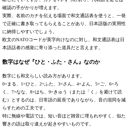
確認の手がかりが増えます。
実際、名前のカナを伝える場面で和文通話表を使うと、一発
で正確に書き取ってもらえることがあり、日本語版の実用性
に納得しやすいでしょう。
欧文のNATOコードが英字向けなのに対し、和文通話表は日
本語話者の感覚に寄り添った道具だと言えます。
数字はなぜ『ひと・ふた・さん』なのか
数字にも和文らしい読み方があります。
0=まる、1=ひと、2=ふた、3=さん、4=よん、5=ご、6=ろ
く、7=なな、8=はち、9=きゅう（または「く」を避けて読
む）とするのは、日常語の延長でありながら、音の混同を減
らすための工夫です。
特に無線や電話では、短い音ほど雑音に埋もれやすく、似た
響きの語は取り違えが起きやすいものです。