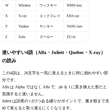
W
Whiskey
ウィスキー
WHIS-key
X
X-ray
エックスレイ
EKS-ray
Y
Yankee
ヤンキー
YANG-kee
Z
Zulu
ズールー
ZU-lu
迷いやすい4語（Alfa・Juliett・Quebec・X-ray）
の読み
この4語は、26文字を一気に覚えるときに特に崩れやすい部
分です。
Alfa は Alpha ではなく Alfa で、ph を f に置き換えた形だと
意識すると迷いません。
Juliett は語尾の t が2つある綴りがポイントで、書き順まで含
めて覚えると取り違えにくくなります。