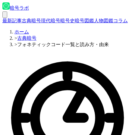
暗号ラボ
最新記事
古典暗号
現代暗号
暗号史
暗号図鑑
人物図鑑
コラム
ホーム
>
古典暗号
>
フォネティックコード一覧と読み方・由来