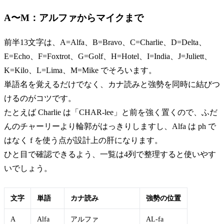
A〜M：アルファからマイクまで
前半13文字は、A=Alfa、B=Bravo、C=Charlie、D=Delta、
E=Echo、F=Foxtrot、G=Golf、H=Hotel、I=India、J=Juliett、
K=Kilo、L=Lima、M=Mike でそろいます。
単語名を覚えるだけでなく、カナ読みと強勢を同時に結びつ
けるのがコツです。
たとえば Charlie は「CHAR-lee」と前を強く置くので、ふだ
んのチャーリーより輪郭がはっきりしますし、Alfa は ph で
はなく f を使う点が設計上の肝になります。
ひと目で確認できるよう、一覧は4列で整理すると使いやす
いでしょう。
文字
単語
カナ読み
強勢の位置
A
Alfa
アルファ
AL-fa