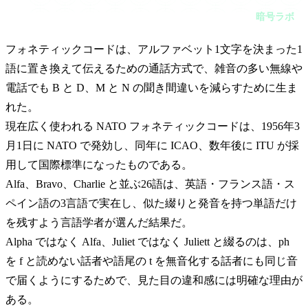
に置き換えて伝えるための通話方式で、雑音の多い無線や電話
暗号ラボ
でも B と D、M と N の聞き間違いを減らすために生まれた。
フォネティックコードは、アルファベット1文字を決まった1
語に置き換えて伝えるための通話方式で、雑音の多い無線や
電話でも B と D、M と N の聞き間違いを減らすために生ま
れた。
現在広く使われる NATO フォネティックコードは、1956年3
月1日に NATO で発効し、同年に ICAO、数年後に ITU が採
用して国際標準になったものである。
Alfa、Bravo、Charlie と並ぶ26語は、英語・フランス語・ス
ペイン語の3言語で実在し、似た綴りと発音を持つ単語だけ
を残すよう言語学者が選んだ結果だ。
Alpha ではなく Alfa、Juliet ではなく Juliett と綴るのは、ph
を f と読めない話者や語尾の t を無音化する話者にも同じ音
で届くようにするためで、見た目の違和感には明確な理由が
ある。