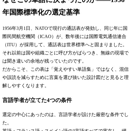
年国際標準化の選定基準
1956年3月1日、NATOで現行の通話表が発効し、同じ年に国
際民間航空機関（ICAO）が、数年後には国際電気通信連合
（ITU）が採用して、通話表は世界標準へと固まりました。
それ以前は国や組織ごとに呼び方がばらつき、無線の現場で
は聞き違いの余地が残っていたのです。
だからこそ、この表は「覚えやすい単語集」ではなく、混信
や誤読を減らすために言葉を選び抜いた設計図だと見ると理
解しやすくなります。
言語学者が立てた4つの条件
選定の中心にあったのは、言語学者が設けた厳密な条件でし
た。
英語・フランス語・スペイン語の3言語すべてで実在し、綴