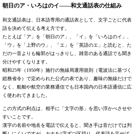
朝日のア・いろはのイ――和文通話表の仕組み
和文通話表は、日本語専用の通話表として、文字ごとに代表
語を決めて伝える考え方です。
たとえば「ア」を「朝日のア」、「イ」を「いろはのイ」、
「ウ」を「上野のウ」、「エ」を「英語のエ」と読むと、た
だの一音よりも輪郭がはっきりし、雑音のある通話でも聞き
分けやすくなります。
昭和25年（1950年）施行の無線局運用規則（電波法に基づく
総務省令）で定められた公式の表であり、趣味の無線だけで
なく、船舶や航空の業務通信でも日本国内の日本語通信に広
く使われてきました。
この方式の利点は、相手に「文字の形」を思い浮かべさせや
すいことです。
漢字の名前や地名を電話で伝えると、聞き手は音だけでは判
断しにくいですが、カナを1字ずつ区切り、代表語を足せば