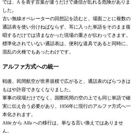
では、A を表す言葉が違うだけで通信が乱れる危険がありま
した。
古い無線オペレーターの回想記を読むと、場面ごとに複数の
通話表を使い分けねばならず、耳に入った単語をそのまま復
唱するだけでは済まなかった現場の重さが伝わってきます。
標準化されていない通話表は、便利な道具であると同時に、
混乱の火種でもあったわけです。
アルファ方式への統一
戦後、民間航空が世界規模で広がると、通話表のばらつきは
もはや許容できなくなりました。
軍事の現場だけでなく、国際民間の空の上でも同じ単語で確
実に伝え合う必要があり、1956年に現行のアルファ方式へ一
本化されます。
Able から Alfa への移行は、単なる言い換えではありませ
ん。