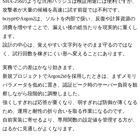
SHA-256のような汎用ハッシュは検証用途には便利ですが、
攻撃者が大量の候補を高速に試す前提では不利です。
bcryptやArgon2は、ソルトを内部で扱い、反復や計算資源の
消費を増やすことで、漏えい後の総当たりを現実的に重くし
ます。
設計の中心は、覚えやすい文字列をそのまま守るのではな
く、試行回数を稼ぎにくい形へ変えることにあります。
実務でこの差はかなり効きます。
新規プロジェクトでArgon2idを採用したときは、まずメモリ
パラメータを低めに置き、認証ピーク時のサーバー負荷を観
察しながら段階的に調整しました。
強くしすぎれば応答が重くなり、弱すぎれば防御が薄くなる
ため、運用と耐性の折り合いを取る作業になるのです。
自前実装に寄せるより、専用関数の設定値を管理する方が、
はるかに見通しがよくなります。