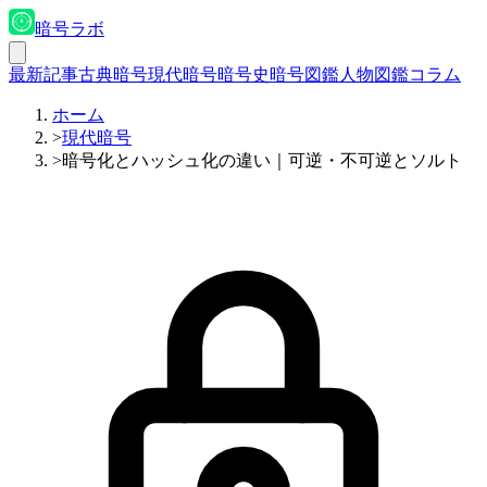
暗号ラボ
最新記事
古典暗号
現代暗号
暗号史
暗号図鑑
人物図鑑
コラム
ホーム
>
現代暗号
>
暗号化とハッシュ化の違い｜可逆・不可逆とソルト