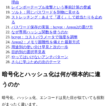
理由
レインボーテーブル攻撃という事前計算の脅威
ソルト：同じパスワードを別物に見せる
ストレッチング：あえて『遅く』して総当たりを止め
る
パスワード保存の実装：bcrypt・Argon2の選び方
なぜ専用ハッシュ関数を使うのか
bcrypt：コストパラメータで強度を調整
Argon2：メモリ困難性を備えた最新方式
用途別の使い分け早見と次の一歩
目的別の選択早見表
やってはいけないアンチパターン
さらに学ぶための次のテーマ
暗号化とハッシュ化は何が根本的に違
うのか
暗号化、ハッシュ化、エンコードは見た目が似ていても役割
がまったく違います。