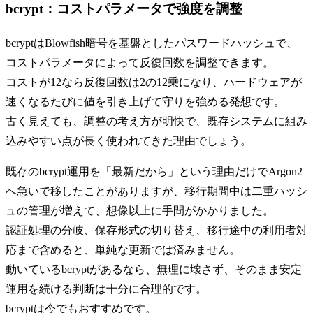
bcrypt：コストパラメータで強度を調整
bcryptはBlowfish暗号を基盤としたパスワードハッシュで、
コストパラメータによって反復回数を調整できます。
コストが12なら反復回数は2の12乗になり、ハードウェアが
速くなるたびに値を引き上げて守りを強める発想です。
古く見えても、調整の考え方が明快で、既存システムに組み
込みやすい点が長く使われてきた理由でしょう。
既存のbcrypt運用を「最新だから」という理由だけでArgon2
へ急いで移したことがありますが、移行期間中は二重ハッシ
ュの管理が増えて、想像以上に手間がかかりました。
認証処理の分岐、保存形式の切り替え、移行途中の利用者対
応まで含めると、単純な更新では済みません。
動いているbcryptがあるなら、無理に壊さず、そのまま安定
運用を続ける判断は十分に合理的です。
bcryptは今でもおすすめです。