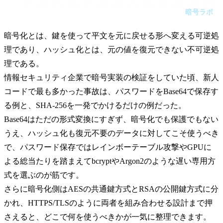
であり、ハッシュ化とは、元の値を復元できない不可逆処理で
暗号ラボ
ある。情報セキュリティ企業で暗号実装の検証をしていた頃、
新人コードで最も多かった事故は、パスワードをBase64で保存
する例と、SHA-256を一発でかけるだけの例だった。
暗号化とは、鍵を使って平文を元に戻せる形へ変える可逆処
理であり、ハッシュ化とは、元の値を復元できない不可逆処
理である。
情報セキュリティ企業で暗号実装の検証をしていた頃、新人
コードで最も多かった事故は、パスワードをBase64で保存す
る例と、SHA-256を一発でかけるだけの例だった。
Base64はただの形式変換にすぎず、暗号化でも保護でもない
うえ、ハッシュ化も復元不要のデータに対してこそ使うべき
で、パスワード保存ではレインボーテーブル攻撃やGPUに
よる総当たりを踏まえてbcryptやArgon2のような遅い専用方
式を選ぶのが筋です。
さらに暗号化側はAESの共通鍵方式とRSAの公開鍵方式に分
かれ、HTTPS/TLSのように両者を組み合わせる設計まで押
さえると、どこで何を使うべきかが一気に整理できます。