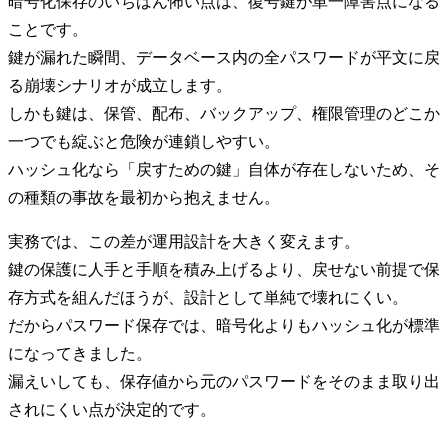
暗号化保存のいちばん怖い点は、復号鍵が単一障害点になる
ことです。
鍵が漏れた瞬間、データベース内の全パスワードが平文に戻
る崩壊シナリオが成立します。
しかも鍵は、保管、配布、バックアップ、権限管理のどこか
一つでも綻ぶと危険が連鎖しやすい。
ハッシュ化なら「戻すための鍵」自体が存在しないため、そ
の種類の事故を最初から抱えません。
実務では、この差が運用設計を大きく変えます。
鍵の保護に人手と手順を積み上げるより、戻せない前提で保
存方式を組んだほうが、設計として単純で壊れにくい。
だからパスワード保存では、暗号化よりもハッシュ化が標準
になってきました。
漏えいしても、保存値から元のパスワードをそのまま取り出
されにくい点が決定的です。