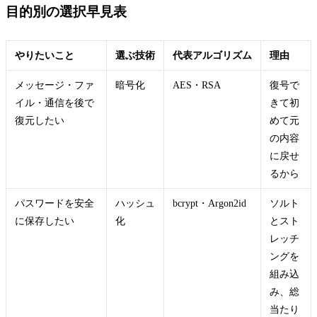
目的別の選択早見表
やりたいこと
選ぶ技術
代表アルゴリズム
理由
メッセージ・ファ
暗号化
AES・RSA
復号で
イル・通信を後で
きて初
復元したい
めて元
の内容
に戻せ
るから
パスワードを安全
ハッシュ
bcrypt・Argon2id
ソルト
に保存したい
化
とスト
レッチ
ングを
組み込
み、総
当たり