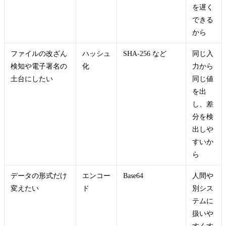
を遅く
できる
から
ファイルの改ざん
ハッシュ
SHA-256 など
同じ入
検知や電子署名の
化
力から
土台にしたい
同じ値
を出
し、差
分を検
出しや
すいか
ら
データの形式だけ
エンコー
Base64
人間や
変えたい
ド
別シス
テムに
扱いや