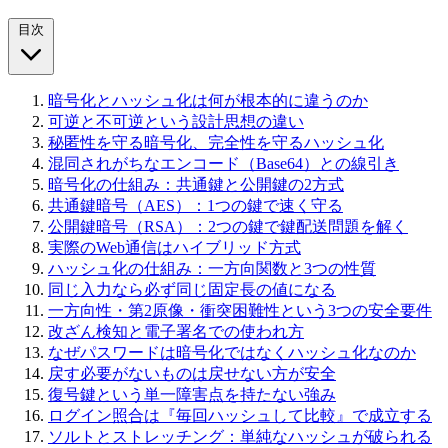
目次
暗号化とハッシュ化は何が根本的に違うのか
可逆と不可逆という設計思想の違い
秘匿性を守る暗号化、完全性を守るハッシュ化
混同されがちなエンコード（Base64）との線引き
暗号化の仕組み：共通鍵と公開鍵の2方式
共通鍵暗号（AES）：1つの鍵で速く守る
公開鍵暗号（RSA）：2つの鍵で鍵配送問題を解く
実際のWeb通信はハイブリッド方式
ハッシュ化の仕組み：一方向関数と3つの性質
同じ入力なら必ず同じ固定長の値になる
一方向性・第2原像・衝突困難性という3つの安全要件
改ざん検知と電子署名での使われ方
なぜパスワードは暗号化ではなくハッシュ化なのか
戻す必要がないものは戻せない方が安全
復号鍵という単一障害点を持たない強み
ログイン照合は『毎回ハッシュして比較』で成立する
ソルトとストレッチング：単純なハッシュが破られる