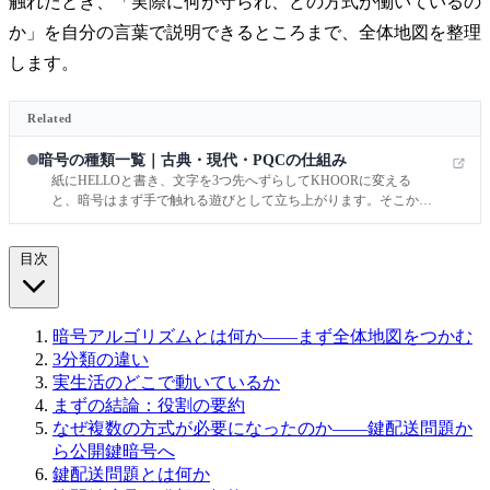
触れたとき、「実際に何が守られ、どの方式が働いているの
か」を自分の言葉で説明できるところまで、全体地図を整理
します。
Related
暗号の種類一覧｜古典・現代・PQCの仕組み
紙にHELLOと書き、文字を3つ先へずらしてKHOORに変える
と、暗号はまず手で触れる遊びとして立ち上がります。そこから
ブラウザの錠前アイコンを開く気持ちでTLS 1.3の流れを指でなぞ
ると、暗号は遊びではなく、毎日の通信を支える社会基盤だと実
目次
感できます。
暗号アルゴリズムとは何か——まず全体地図をつかむ
3分類の違い
実生活のどこで動いているか
まずの結論：役割の要約
なぜ複数の方式が必要になったのか——鍵配送問題か
ら公開鍵暗号へ
鍵配送問題とは何か