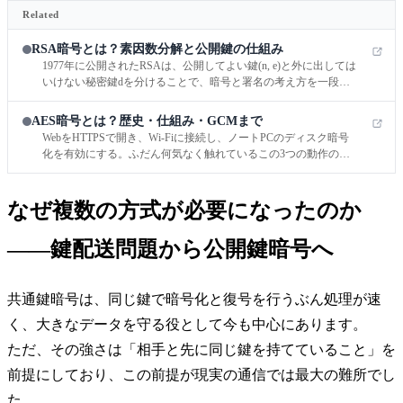
Related
RSA暗号とは？素因数分解と公開鍵の仕組み
1977年に公開されたRSAは、公開してよい鍵(n, e)と外に出しては
いけない秘密鍵dを分けることで、暗号と署名の考え方を一段進
めた方式です。公開鍵暗号を数式から理解したい人、仕組みは知
っているのに実務での役割が曖昧な人に向けて、歴史的位置づけ
AES暗号とは？歴史・仕組み・GCMまで
から手で追える計算例までを一本につなげます。
WebをHTTPSで開き、Wi‑Fiに接続し、ノートPCのディスク暗号
化を有効にする。ふだん何気なく触れているこの3つの動作の奥
には、同じ名前の暗号がいます。
なぜ複数の方式が必要になったのか
——鍵配送問題から公開鍵暗号へ
共通鍵暗号は、同じ鍵で暗号化と復号を行うぶん処理が速
く、大きなデータを守る役として今も中心にあります。
ただ、その強さは「相手と先に同じ鍵を持てていること」を
前提にしており、この前提が現実の通信では最大の難所でし
た。