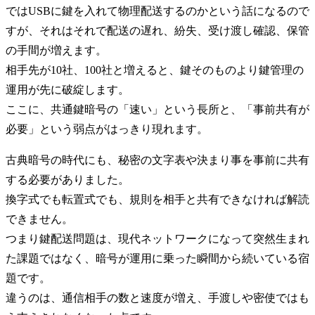
ではUSBに鍵を入れて物理配送するのかという話になるので
すが、それはそれで配送の遅れ、紛失、受け渡し確認、保管
の手間が増えます。
相手先が10社、100社と増えると、鍵そのものより鍵管理の
運用が先に破綻します。
ここに、共通鍵暗号の「速い」という長所と、「事前共有が
必要」という弱点がはっきり現れます。
古典暗号の時代にも、秘密の文字表や決まり事を事前に共有
する必要がありました。
換字式でも転置式でも、規則を相手と共有できなければ解読
できません。
つまり鍵配送問題は、現代ネットワークになって突然生まれ
た課題ではなく、暗号が運用に乗った瞬間から続いている宿
題です。
違うのは、通信相手の数と速度が増え、手渡しや密使ではも