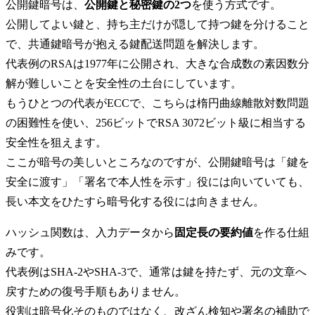
公開鍵暗号は、
公開鍵と秘密鍵の2つ
を使う方式です。
公開してよい鍵と、持ち主だけが隠して持つ鍵を分けること
で、共通鍵暗号が抱える鍵配送問題を解決します。
代表例のRSAは1977年に公開され、大きな合成数の素因数分
解が難しいことを安全性の土台にしています。
もうひとつの代表がECCで、こちらは楕円曲線離散対数問題
の困難性を使い、256ビットでRSA 3072ビット級に相当する
安全性を狙えます。
ここが暗号の美しいところなのですが、公開鍵暗号は「鍵を
安全に渡す」「署名で本人性を示す」役には向いていても、
長い本文をひたすら暗号化する役には向きません。
ハッシュ関数は、入力データから
固定長の要約値
を作る仕組
みです。
代表例はSHA-2やSHA-3で、通常は鍵を持たず、元の文章へ
戻すための復号手順もありません。
役割は暗号化そのものではなく、改ざん検知や署名の補助で