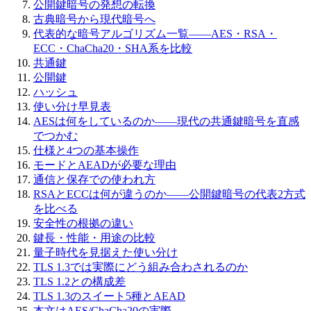
公開鍵暗号の発想の転換
古典暗号から現代暗号へ
代表的な暗号アルゴリズム一覧——AES・RSA・
ECC・ChaCha20・SHA系を比較
共通鍵
公開鍵
ハッシュ
使い分け早見表
AESは何をしているのか——現代の共通鍵暗号を直感
でつかむ
仕様と4つの基本操作
モードとAEADが必要な理由
通信と保存での使われ方
RSAとECCは何が違うのか——公開鍵暗号の代表2方式
を比べる
安全性の根拠の違い
鍵長・性能・用途の比較
量子時代を見据えた使い分け
TLS 1.3では実際にどう組み合わされるのか
TLS 1.2との構成差
TLS 1.3のスイート5種とAEAD
本文はAES/ChaCha20の実際