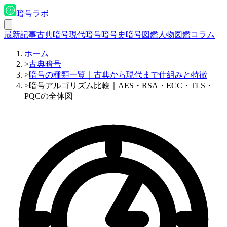
暗号ラボ
最新記事
古典暗号
現代暗号
暗号史
暗号図鑑
人物図鑑
コラム
ホーム
>
古典暗号
>
暗号の種類一覧｜古典から現代まで仕組みと特徴
>
暗号アルゴリズム比較｜AES・RSA・ECC・TLS・
PQCの全体図