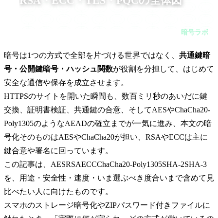
RSA・ECC・TLS・PQCの全体図
暗号は1つの方式で全部を片づける世界ではなく、共通鍵暗
号・公開鍵暗号・ハッシュ関数が役割を分担して、はじめて安
暗号ラボ
全な通信や保存を成立させます。HTTPSのサイトを開いた瞬間
も、数百ミリ秒のあいだに鍵交換、証明書検証、共通鍵の合
意、
暗号は1つの方式で全部を片づける世界ではなく、
共通鍵暗
号・公開鍵暗号・ハッシュ関数
が役割を分担して、はじめて
安全な通信や保存を成立させます。
HTTPSのサイトを開いた瞬間も、数百ミリ秒のあいだに鍵
交換、証明書検証、共通鍵の合意、そしてAESやChaCha20-
Poly1305のようなAEADの確立までが一気に進み、本文の暗
号化そのものはAESやChaCha20が担い、RSAやECCは主に
鍵合意や署名に回っています。
この記事は、AESRSAECCChaCha20-Poly1305SHA-2SHA-3
を、用途・安全性・速度・いま選ぶべき度合いまで含めて見
比べたい人に向けたものです。
スマホのストレージ暗号化やZIPパスワード付きファイルに