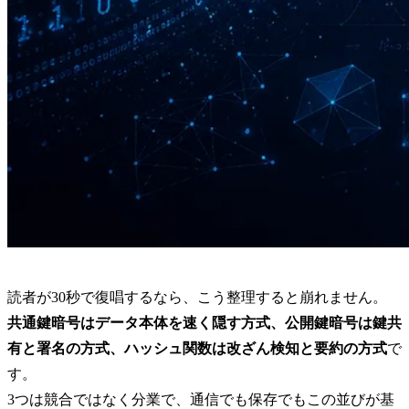
読者が30秒で復唱するなら、こう整理すると崩れません。
共通鍵暗号はデータ本体を速く隠す方式、公開鍵暗号は鍵共
有と署名の方式、ハッシュ関数は改ざん検知と要約の方式
で
す。
3つは競合ではなく分業で、通信でも保存でもこの並びが基