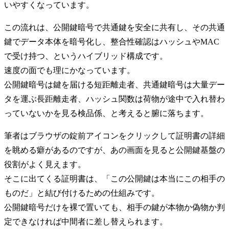
いやすくなっています。
この流れは、公開鍵暗号で共通鍵を安全に共有し、その共通
鍵でデータ本体を暗号化し、整合性確認はハッシュやMAC
で受け持つ、というハイブリッド構成です。
速度の面でも理にかなっています。
公開鍵暗号は鍵を届ける短距離走者、共通鍵暗号は大量デー
タを運ぶ長距離走者、ハッシュ関数は荷物が途中で入れ替わ
っていないかを見る検品係、と考えると腑に落ちます。
筆者はブラウザの錠前アイコンをクリックして証明書の詳細
を眺める癖があるのですが、あの画面を見ると公開鍵基盤の
役割がよく見えます。
そこに出てくる証明書は、「この公開鍵は本当にこの相手の
ものだ」と結び付けるための仕組みです。
公開鍵暗号だけを裸で置いても、相手の鍵が本物か偽物か判
定できなければ中間者に差し替えられます。