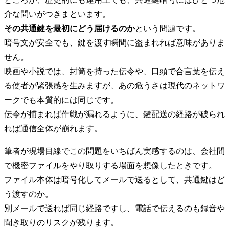
介な問いがつきまといます。
その共通鍵を最初にどう届けるのか
という問題です。
暗号文が安全でも、鍵を渡す瞬間に盗まれれば意味がありま
せん。
映画や小説では、封筒を持った伝令や、口頭で合言葉を伝え
る使者が緊張感を生みますが、あの危うさは現代のネットワ
ークでも本質的には同じです。
伝令が捕まれば作戦が漏れるように、鍵配送の経路が破られ
れば通信全体が崩れます。
筆者が現場目線でこの問題をいちばん実感するのは、会社間
で機密ファイルをやり取りする場面を想像したときです。
ファイル本体は暗号化してメールで送るとして、共通鍵はど
う渡すのか。
別メールで送れば同じ経路ですし、電話で伝えるのも録音や
聞き取りのリスクが残ります。