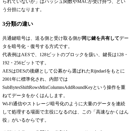
られていないか」はハッシュ関数やMACが受け持つ、とい
う分担になります。
3分類の違い
共通鍵暗号は、送る側と受け取る側が
同じ鍵を共有して
デー
タを暗号化・復号する方式です。
代表例はAESで、128ビットのブロックを扱い、鍵長は128・
192・256ビットです。
AESはDESの後継として公募から選ばれたRijndaelをもとに
2001年に標準化され、内部では
SubBytesShiftRowsMixColumnsAddRoundKeyという操作を重
ねてデータをかくはんします。
Wi‑Fi通信やストレージ暗号化のように大量のデータを連続
して処理する場面で主役になるのは、この「高速なかくはん
役」がいるからです。