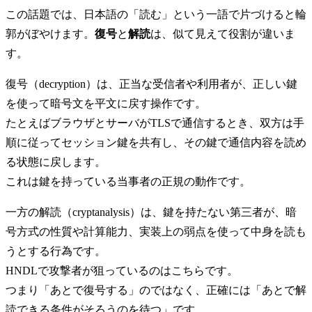
この話題では、日本語の「読む」という一語で片づけると輪
郭がぼやけます。
復号
と
解読
は、似て見えて役割が違いま
す。
復号（decryption）は、正当な受信者や利用者が、正しい鍵
を使って暗号文を平文に戻す操作です。
たとえばブラウザとサーバがTLSで通信するとき、双方は手
順に従ってセッション鍵を共有し、その鍵で通信内容を読め
る状態に戻します。
これは鍵を持っている当事者の正規の動作です。
一方の解読（cryptanalysis）は、鍵を持たない第三者が、暗
号方式の性質や計算能力、実装上の弱点を使って中身を読も
うとする行為です。
HNDLで攻撃者が狙っているのはこちらです。
つまり「あとで復号する」のではなく、正確には「あとで解
読できる条件がそろうのを待つ」です。