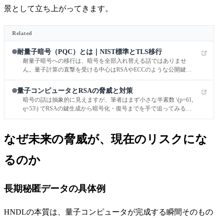
景として立ち上がってきます。
Related
耐量子暗号（PQC）とは｜NIST標準とTLS移行
耐量子暗号への移行は、暗号を全部入れ替える話ではありませ
ん。量子計算の直撃を受ける中心はRSAやECCのような公開鍵暗
号で、AES や SHA-2/3 は影響の受け方が異なるため、まず置き換
えるべき場所を見極めることが出発点になります。
量子コンピュータとRSAの脅威と対策
暗号の話は抽象的に見えますが、筆者はまず小さな半素数 \(p=61,
q=53\) でRSAの鍵生成から暗号化・復号までを手で追ってみると
ころから入るのがいちばん腑に落ちると感じています。
なぜ未来の脅威が、現在のリスクにな
るのか
長期秘匿データの具体例
HNDLの本質は、量子コンピュータが完成する瞬間そのもの