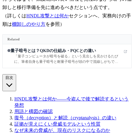
卸しと移行準備を先に進めるべきだという点です。
（詳しくは
HNDL攻撃とは何か
セクションへ、実務向けの手
順は
棚卸しのやり方
を参照）
Related
量子暗号とは？QKDの仕組み・PQCとの違い
「量子コンピュータが暗号を破る」という見出しを見かけるたび
に、筆者自身も量子暗号と耐量子暗号が頭の中で混線しがちでし
たが、資料を読み直して整理できたのは、量子暗号の実体は主に
量子鍵配送（QKD）であり、データ本体を量子で送る話ではな
目次
い、という一点でした。
HNDL攻撃とは何か——今盗んで後で解読するという
発想
用語と構図の確認
復号（decryption）と解読（cryptanalysis）の違い
証拠が見えにくい脅威モデルという性質
なぜ未来の脅威が、現在のリスクになるのか