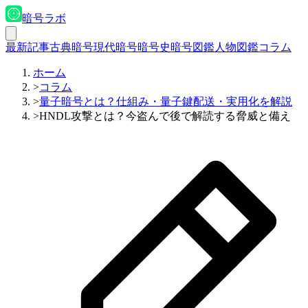
暗号ラボ
最新記事
古典暗号
現代暗号
暗号史
暗号図鑑
人物図鑑
コラム
ホーム
>
コラム
>
量子暗号とは？仕組み・量子鍵配送・実用化を解説
>
HNDL攻撃とは？今盗んで後で解読する脅威と備え