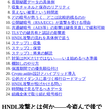
長期秘匿データの具体例
収集チャネルと保存のリアリティ
見えない被害という時間差
どの暗号が危うく、どこは比較的残るのか
公開鍵暗号（RSA/ECC）が直撃を受ける理由
共通鍵暗号（AES等）の影響は鍵長見直しで緩和可能
TLSでの鍵共有と認証の影響差
HNDL攻撃の流れを具体例で追う
ステップ1：収集
ステップ2：保管
ステップ3：将来の解読
対策はPQCだけではない——いま始めるべき準備
棚卸しのやり方
保護期間での優先順位付け
Crypto agility設計とハイブリッド導入
公的ガイダンスに基づく移行ロードマップ
HNDL攻撃が投げかける問い
時間軸で見る守るべきデータ
組織全体で取り組む暗号移行
HNDL攻撃とは何か——今盗んで後で