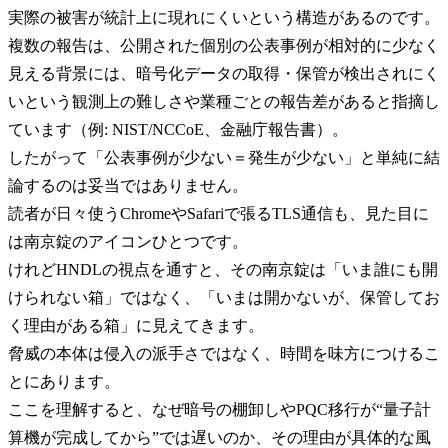
実際の被害が統計上に現れにくいという構造があるのです。
複数の報告は、公開された個別の公表事例が相対的に少なく
見える背景には、暗号化データの取得・保管が検出されにく
いという観測上の難しさや業種ごとの報告差があると指摘し
ています（例: NIST/NCCoE、金融庁報告書）。
したがって「公表事例が少ない＝発生が少ない」と単純に結
論するのは妥当ではありません。
読者が日々使うChromeやSafariで張るTLS通信も、見た目に
は南京錠のアイコンひとつです。
けれどHNDLの視点を通すと、その南京錠は「いま誰にも開
けられない箱」ではなく、「いまは開かないが、保管してお
く理由がある箱」に見えてきます。
脅威の本体は侵入の派手さではなく、時間を味方につけるこ
とにあります。
ここを理解すると、なぜ暗号の棚卸しやPQC移行が“量子計
算機が完成してから”では遅いのか、その理由が具体的な風