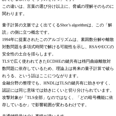
この違いは、言葉の選び分け以上に、脅威の理解そのものに
関わります。
量子計算の文脈でよく出てくるShor’s algorithmは、この「解
読」の側に立つ概念です。
1994年に提案されたこのアルゴリズムは、素因数分解や離散
対数問題を多項式時間で解ける可能性を示し、RSAやECCの
安全性の土台を揺らします。
TLSで広く使われてきたECDHEの鍵共有は楕円曲線離散対
数問題に依存しているため、理論上は将来の量子計算で破ら
れうる、という話はここにつながります。
金融分野の整理でも、HNDLはTLSの鍵共有に効きやすく、
認証には同じ意味では効きにくいと切り分けられています。
攻撃対象が「TLS全部」なのではなく、「どの暗号機能に依
存しているか」で影響範囲が変わるわけです。