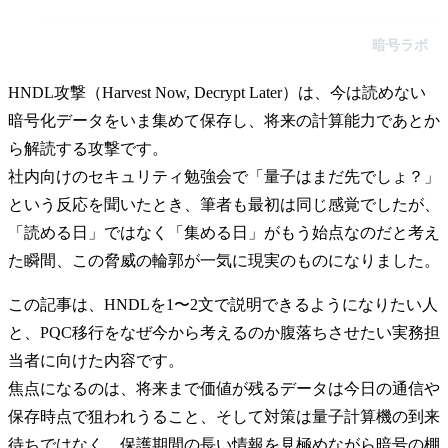
HNDL攻撃（Harvest Now, Decrypt Later）は、今は読めない暗号
化データをいま集めて保存し、将来の計算能力であとから解読
暗号ラボ
する攻撃です。社内向けのセキュリティ勉強会で「量子はまだ
先でしょ？」という反応を聞いたとき、筆者も最初は同じ感覚
でしたが、
HNDL攻撃（Harvest Now, Decrypt Later）は、今は読めない
暗号化データをいま集めて保存し、将来の計算能力であとか
ら解読する攻撃です。
社内向けのセキュリティ勉強会で「量子はまだ先でしょ？」
という反応を聞いたとき、筆者も最初は同じ感覚でしたが、
「読める日」ではなく「集める日」がもう始点なのだと考え
た瞬間、この脅威の輪郭が一気に現実のものになりました。
この記事は、HNDLを1〜2文で説明できるようになりたい人
と、PQC移行をなぜ今から考えるのか腹落ちさせたい実務担
当者に向けた内容です。
焦点になるのは、将来まで価値が残るデータは今日の通信や
保存時点で狙われうること、そして対策は量子計算機の到来
待ちではなく、保護期間の長い情報を見極めながら暗号の棚