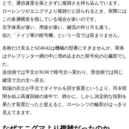
とで、通信速度を落とさずに複雑さを持ち込んでいます。
ローレンツがエニグマより複雑だと語られるとき、実際には
この多層構造を指している場合が多いのです。
文字体系が違い、用途が違い、鍵流の作り方も違う。
似た「ドイツ軍の暗号機」という一言では収まりません。
名称だけ見るとSZ40/42は機械の型番にすぎませんが、実体
はテレプリンター網の中に埋め込まれた暗号化の心臓部でし
た。
送信側では平文がXORで暗号文へ変わり、受信側では同じ
鍵流で元の文へ戻る。
戦場の兵士が手元でダイヤルを回す装置というより、司令部
間を結ぶ高速回線の途中で、静かに、しかし決定的な役割を
果たす装置だったと捉えると、ローレンツの輪郭がはっきり
見えてきます。
なぜエニグマより複雑だったのか