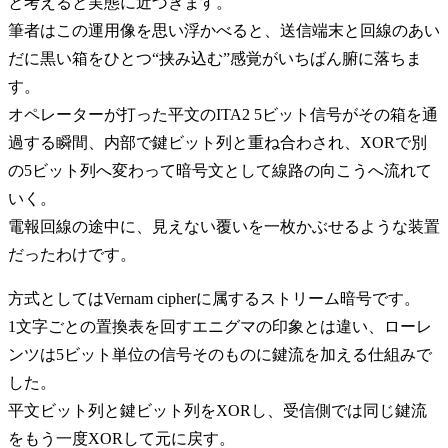
と考えると実態に近づきます。
筆者はこの運用像を思い浮かべると、送信端末と回線のあい
だに黒い箱をひとつ“挟み込む”感覚がいちばん腑に落ちま
す。
オペレーターが打った平文のITA2 5ビット信号がその箱を通
過する瞬間、内部で鍵ビット列と重ね合わされ、XORで別
の5ビット列へ変わって暗号文として線路の向こうへ流れて
いく。
電報回線の途中に、見えない覆いを一枚かぶせるような装置
だったわけです。
方式としてはVernam cipherに属するストリーム暗号です。
1文字ごとの置換表を回すエニグマの印象とは違い、ローレ
ンツは5ビット単位の信号そのものに鍵流を加える仕組みで
した。
平文ビット列と鍵ビット列をXORし、受信側では同じ鍵流
をもう一度XORして元に戻す。