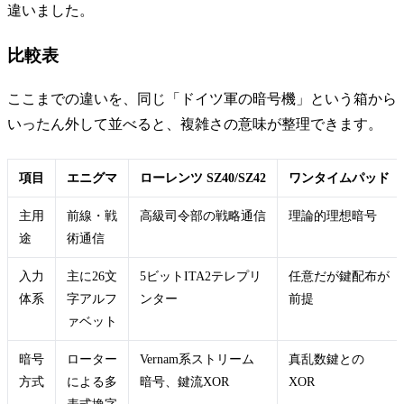
違いました。
比較表
ここまでの違いを、同じ「ドイツ軍の暗号機」という箱から
いったん外して並べると、複雑さの意味が整理できます。
項目
エニグマ
ローレンツ SZ40/SZ42
ワンタイムパッド
主用
前線・戦
高級司令部の戦略通信
理論的理想暗号
途
術通信
入力
主に26文
5ビットITA2テレプリ
任意だが鍵配布が
体系
字アルフ
ンター
前提
ァベット
暗号
ローター
Vernam系ストリーム
真乱数鍵との
方式
による多
暗号、鍵流XOR
XOR