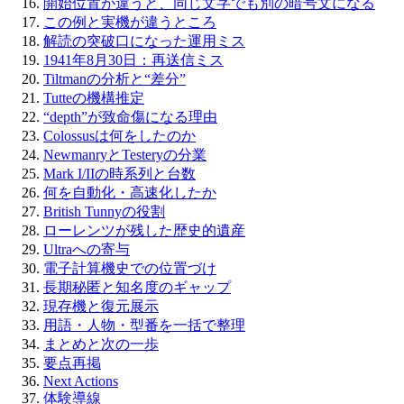
開始位置が違うと、同じ文字でも別の暗号文になる
この例と実機が違うところ
解読の突破口になった運用ミス
1941年8月30日：再送信ミス
Tiltmanの分析と“差分”
Tutteの機構推定
“depth”が致命傷になる理由
Colossusは何をしたのか
NewmanryとTesteryの分業
Mark I/IIの時系列と台数
何を自動化・高速化したか
British Tunnyの役割
ローレンツが残した歴史的遺産
Ultraへの寄与
電子計算機史での位置づけ
長期秘匿と知名度のギャップ
現存機と復元展示
用語・人物・型番を一括で整理
まとめと次の一歩
要点再掲
Next Actions
体験導線