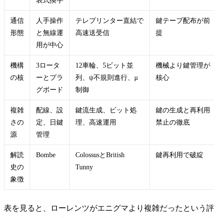
表式換字
通信
人手操作
テレプリンター直結で
鍵テープ配布が前
形態
と無線運
高速送受信
提
用が中心
機構
3ロータ
12車輪、5ビット並
機械より鍵管理が
の核
ーとプラ
列、ψ不規則進行、μ
核心
グボード
制御
複雑
配線、設
鍵流生成、ビット処
鍵の生成と再利用
さの
定、日鍵
理、高速運用
禁止の徹底
源
管理
解読
Bombe
ColossusとBritish
鍵再利用で破綻
史の
Tunny
象徴
表を見ると、ローレンツがエニグマより複雑だったという評