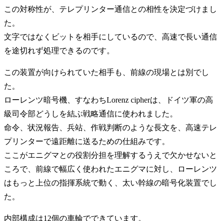
この対称性が、テレプリンター通信との相性を決定づけまし
た。
文字ではなくビットを相手にしているので、高速で長い通信
を途切れず処理できるのです。
この装置が向けられていた相手も、前線の現場とは別でし
た。
ローレンツ暗号機、すなわちLorenz cipherは、ドイツ軍の高
級司令部どうしを結ぶ戦略通信に使われました。
命令、状況報告、兵站、作戦判断のような長文を、高速テレ
プリンターで遠距離に送るための仕組みです。
ここがエニグマとの役割分担を理解するうえで欠かせないと
ころで、前線で幅広く使われたエニグマに対し、ローレンツ
はもっと上位の指揮系統で動く、太い幹線の暗号化装置でし
た。
内部構成は12個の車輪でできています。