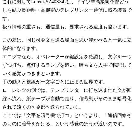
これに対してLorenz SZ40SZ42は、ドイツ軍高級司令部どう
しを結ぶ長距離・高機密のテレプリンター通信に載る装置で
す。
扱う情報の重さも、通信量も、要求される速度も違います。
この差は、同じ司令文を送る場面を思い浮かべると一気に立
体的になります。
エニグマなら、オペレーターが鍵設定を確認し、文字を一つ
ずつ打ち、点灯するランプを追い、暗号文を人手で転記して
いく感覚がつきまといます。
手の動きと視線が一文字ごとに止まる世界です。
ローレンツの側では、テレプリンターに打ち込まれた文が回
線へ流れ、紙テープが自動で走り、信号列がそのまま暗号化
されて遠くの司令部へ送られていく。
ここでは「文字を暗号機で打つ」というより、「通信回線そ
のものに暗号をかける」という感覚のほうが近いのです。