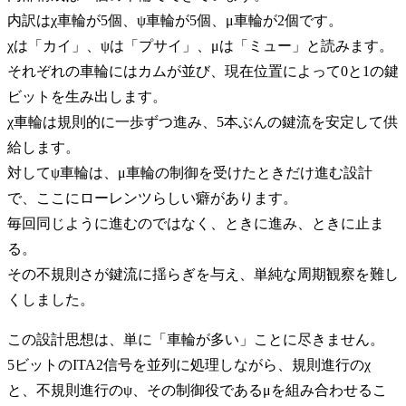
内訳はχ車輪が5個、ψ車輪が5個、μ車輪が2個です。
χは「カイ」、ψは「プサイ」、μは「ミュー」と読みます。
それぞれの車輪にはカムが並び、現在位置によって0と1の鍵
ビットを生み出します。
χ車輪は規則的に一歩ずつ進み、5本ぶんの鍵流を安定して供
給します。
対してψ車輪は、μ車輪の制御を受けたときだけ進む設計
で、ここにローレンツらしい癖があります。
毎回同じように進むのではなく、ときに進み、ときに止ま
る。
その不規則さが鍵流に揺らぎを与え、単純な周期観察を難し
くしました。
この設計思想は、単に「車輪が多い」ことに尽きません。
5ビットのITA2信号を並列に処理しながら、規則進行のχ
と、不規則進行のψ、その制御役であるμを組み合わせるこ