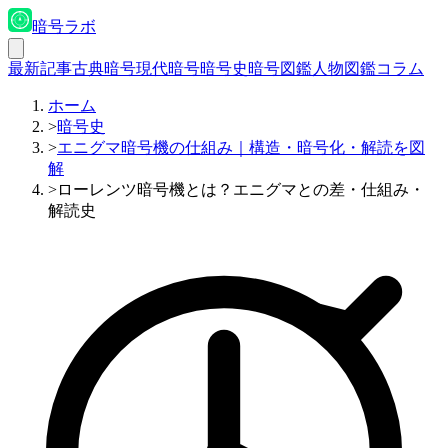
暗号ラボ
最新記事
古典暗号
現代暗号
暗号史
暗号図鑑
人物図鑑
コラム
ホーム
>
暗号史
>
エニグマ暗号機の仕組み｜構造・暗号化・解読を図
解
>
ローレンツ暗号機とは？エニグマとの差・仕組み・
解読史