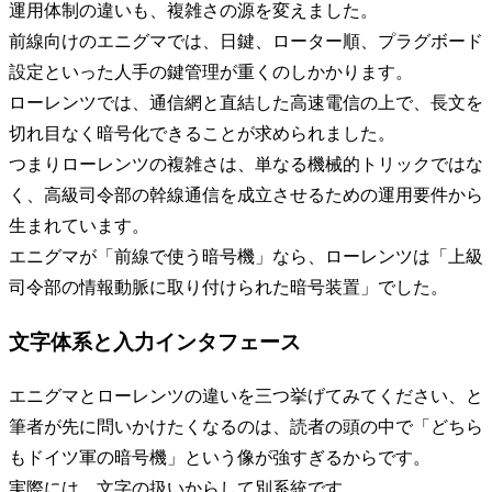
運用体制の違いも、複雑さの源を変えました。
前線向けのエニグマでは、日鍵、ローター順、プラグボード
設定といった人手の鍵管理が重くのしかかります。
ローレンツでは、通信網と直結した高速電信の上で、長文を
切れ目なく暗号化できることが求められました。
つまりローレンツの複雑さは、単なる機械的トリックではな
く、高級司令部の幹線通信を成立させるための運用要件から
生まれています。
エニグマが「前線で使う暗号機」なら、ローレンツは「上級
司令部の情報動脈に取り付けられた暗号装置」でした。
文字体系と入力インタフェース
エニグマとローレンツの違いを三つ挙げてみてください、と
筆者が先に問いかけたくなるのは、読者の頭の中で「どちら
もドイツ軍の暗号機」という像が強すぎるからです。
実際には、文字の扱いからして別系統です。