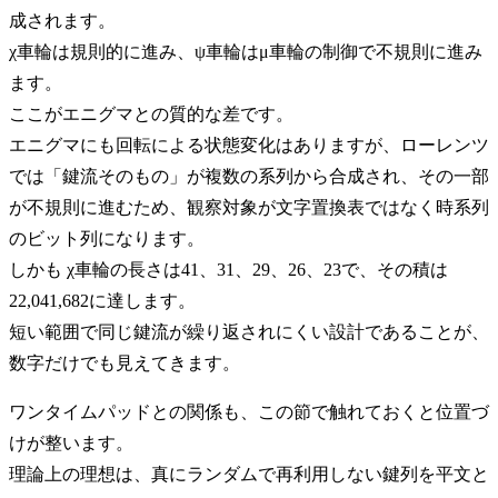
成されます。
χ車輪は規則的に進み、ψ車輪はμ車輪の制御で不規則に進み
ます。
ここがエニグマとの質的な差です。
エニグマにも回転による状態変化はありますが、ローレンツ
では「鍵流そのもの」が複数の系列から合成され、その一部
が不規則に進むため、観察対象が文字置換表ではなく時系列
のビット列になります。
しかも χ車輪の長さは41、31、29、26、23で、その積は
22,041,682に達します。
短い範囲で同じ鍵流が繰り返されにくい設計であることが、
数字だけでも見えてきます。
ワンタイムパッドとの関係も、この節で触れておくと位置づ
けが整います。
理論上の理想は、真にランダムで再利用しない鍵列を平文と