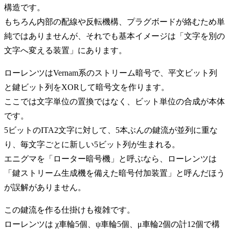
構造です。
もちろん内部の配線や反転機構、プラグボードが絡むため単
純ではありませんが、それでも基本イメージは「文字を別の
文字へ変える装置」にあります。
ローレンツはVernam系のストリーム暗号で、平文ビット列
と鍵ビット列をXORして暗号文を作ります。
ここでは文字単位の置換ではなく、ビット単位の合成が本体
です。
5ビットのITA2文字に対して、5本ぶんの鍵流が並列に重な
り、毎文字ごとに新しい5ビット列が生まれる。
エニグマを「ローター暗号機」と呼ぶなら、ローレンツは
「鍵ストリーム生成機を備えた暗号付加装置」と呼んだほう
が誤解がありません。
この鍵流を作る仕掛けも複雑です。
ローレンツは χ車輪5個、ψ車輪5個、μ車輪2個の計12個で構