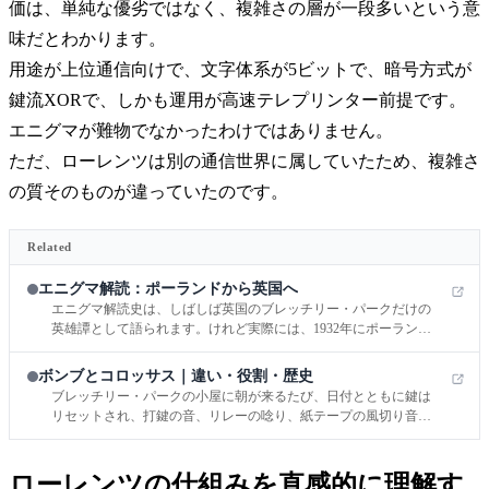
価は、単純な優劣ではなく、複雑さの層が一段多いという意
味だとわかります。
用途が上位通信向けで、文字体系が5ビットで、暗号方式が
鍵流XORで、しかも運用が高速テレプリンター前提です。
エニグマが難物でなかったわけではありません。
ただ、ローレンツは別の通信世界に属していたため、複雑さ
の質そのものが違っていたのです。
Related
エニグマ解読：ポーランドから英国へ
エニグマ解読史は、しばしば英国のブレッチリー・パークだけの
英雄譚として語られます。けれど実際には、1932年にポーランド
暗号局が開いた数学的突破口があり、1939年7月のワルシャワ近
郊では複製機やZygalski sheetsが机上に並び、その知見が英仏へ手
ボンブとコロッサス｜違い・役割・歴史
渡されていました。
ブレッチリー・パークの小屋に朝が来るたび、日付とともに鍵は
リセットされ、打鍵の音、リレーの唸り、紙テープの風切り音が
せわしなく重なりました。そこでまず混同をほどいておくと、ボ
ンブ＝エニグマ、コロッサス＝ローレンツ（Tunny）です。
ローレンツの仕組みを直感的に理解す