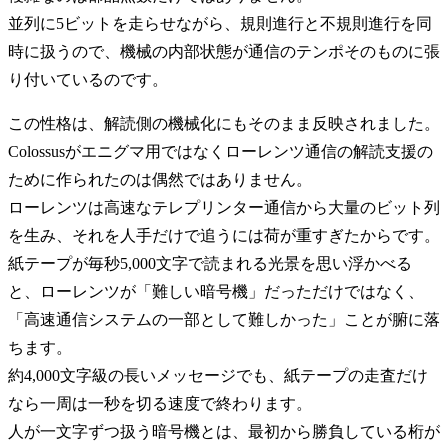
並列に5ビットを走らせながら、規則進行と不規則進行を同
時に扱うので、機械の内部状態が通信のテンポそのものに張
り付いているのです。
この性格は、解読側の機械化にもそのまま反映されました。
Colossusがエニグマ用ではなくローレンツ通信の解読支援の
ために作られたのは偶然ではありません。
ローレンツは高速なテレプリンター通信から大量のビット列
を生み、それを人手だけで追うには荷が重すぎたからです。
紙テープが毎秒5,000文字で読まれる光景を思い浮かべる
と、ローレンツが「難しい暗号機」だっただけではなく、
「高速通信システムの一部として難しかった」ことが腑に落
ちます。
約4,000文字級の長いメッセージでも、紙テープの走査だけ
なら一周は一秒を切る速度で終わります。
人が一文字ずつ扱う暗号機とは、最初から勝負している桁が