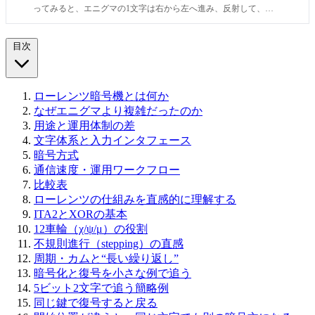
ってみると、エニグマの1文字は右から左へ進み、反射して、ま
た左から右へ戻る小さな旅をしています。その往復のあいだに、
キーボード、プラグボード、ローター、リフレクター、ランプが
目次
どう噛み合うのかまで見えてくると、この機械は「複雑な箱」で
はなく、
ローレンツ暗号機とは何か
なぜエニグマより複雑だったのか
用途と運用体制の差
文字体系と入力インタフェース
暗号方式
通信速度・運用ワークフロー
比較表
ローレンツの仕組みを直感的に理解する
ITA2とXORの基本
12車輪（χ/ψ/μ）の役割
不規則進行（stepping）の直感
周期・カムと“長い繰り返し”
暗号化と復号を小さな例で追う
5ビット2文字で追う簡略例
同じ鍵で復号すると戻る