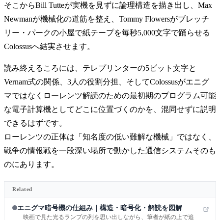
そこからBill Tutteが実機を見ずに論理構造を描き出し、Max
Newmanが機械化の道筋を整え、Tommy Flowersがブレッチ
リー・パークの小屋で紙テープを毎秒5,000文字で踊らせる
Colossusへ結実させます。
読み終えるころには、テレプリンターの5ビット文字と
Vernam式の関係、3人の役割分担、そしてColossusがエニグ
マではなくローレンツ解読のための最初期のプログラム可能
な電子計算機としてどこに位置づくのかを、混同せずに説明
できるはずです。
ローレンツの正体は「知名度の低い難解な機械」ではなく、
戦争の情報戦を一段深い場所で動かした通信システムそのも
のにあります。
Related
エニグマ暗号機の仕組み｜構造・暗号化・解読を図解
映画で見た光るランプの列を思い出しながら、筆者が紙の上で追