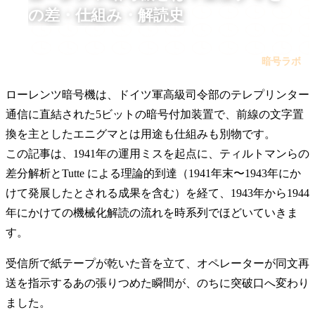
の差・仕組み・解読史
ローレンツ暗号機は、ドイツ軍高級司令部のテレプリンター通
信に直結された5ビットの暗号付加装置で、前線の文字置換を
暗号ラボ
主としたエニグマとは用途も仕組みも別物です。この記事は、
1941年の運用ミスを起点に、
ローレンツ暗号機は、ドイツ軍高級司令部のテレプリンター
通信に直結された5ビットの暗号付加装置で、前線の文字置
換を主としたエニグマとは用途も仕組みも別物です。
この記事は、1941年の運用ミスを起点に、ティルトマンらの
差分解析とTutte による理論的到達（1941年末〜1943年にか
けて発展したとされる成果を含む）を経て、1943年から1944
年にかけての機械化解読の流れを時系列でほどいていきま
す。
受信所で紙テープが乾いた音を立て、オペレーターが同文再
送を指示するあの張りつめた瞬間が、のちに突破口へ変わり
ました。