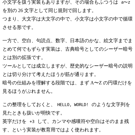
小文字を扱う実装もありますが、その場合もふつうは
a〜z
を別の 26 文字として同じ規則で回します。
つまり、大文字は大文字の中で、小文字は小文字の中で循環
させる形です。
一方で、空白、句読点、数字、日本語のかな、絵文字までま
とめて何でもずらす実装は、古典暗号としてのシーザー暗号
とは別の拡張です。
ツールとしては成立しますが、歴史的なシーザー暗号の説明
とは切り分けて考えたほうが筋が通ります。
暗号の仕組みを理解する段階では、まず A〜Z の円環だけを
見るほうがぶれません。
この整理をしておくと、
のような文字列を
HELLO, WORLD!
見たときも扱いが明快です。
英字だけを
して、カンマや感嘆符や空白はそのまま残
+3
す、という実装が教育用ではよく使われます。