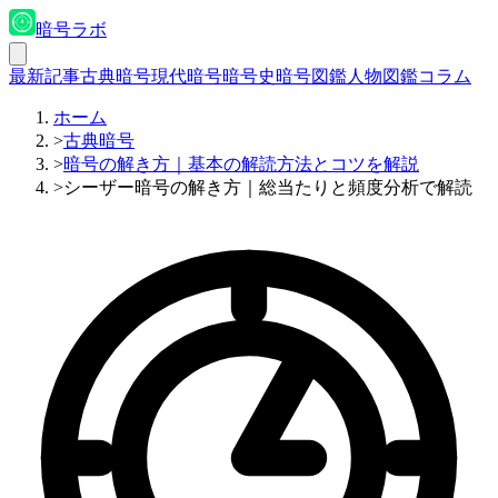
暗号ラボ
最新記事
古典暗号
現代暗号
暗号史
暗号図鑑
人物図鑑
コラム
ホーム
>
古典暗号
>
暗号の解き方｜基本の解読方法とコツを解説
>
シーザー暗号の解き方｜総当たりと頻度分析で解読