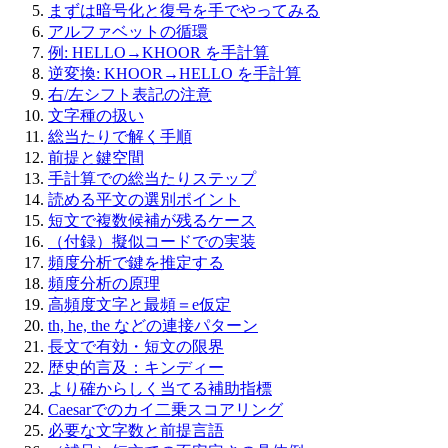
まずは暗号化と復号を手でやってみる
アルファベットの循環
例: HELLO→KHOOR を手計算
逆変換: KHOOR→HELLO を手計算
右/左シフト表記の注意
文字種の扱い
総当たりで解く手順
前提と鍵空間
手計算での総当たりステップ
読める平文の選別ポイント
短文で複数候補が残るケース
（付録）擬似コードでの実装
頻度分析で鍵を推定する
頻度分析の原理
高頻度文字と最頻＝e仮定
th, he, the などの連接パターン
長文で有効・短文の限界
歴史的言及：キンディー
より確からしく当てる補助指標
Caesarでのカイ二乗スコアリング
必要な文字数と前提言語