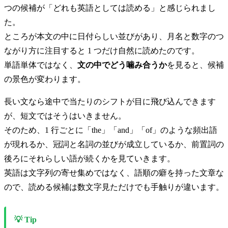
つの候補が「どれも英語としては読める」と感じられまし
た。
ところが本文の中に日付らしい並びがあり、月名と数字のつ
ながり方に注目すると 1 つだけ自然に読めたのです。
単語単体ではなく、
文の中でどう噛み合うか
を見ると、候補
の景色が変わります。
長い文なら途中で当たりのシフトが目に飛び込んできます
が、短文ではそうはいきません。
そのため、1 行ごとに「the」「and」「of」のような頻出語
が現れるか、冠詞と名詞の並びが成立しているか、前置詞の
後ろにそれらしい語が続くかを見ていきます。
英語は文字列の寄せ集めではなく、語順の癖を持った文章な
ので、読める候補は数文字見ただけでも手触りが違います。
💡 Tip