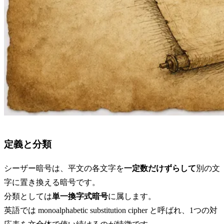
定義と分類
シーザー暗号は、平文の各文字を
一定数だけずらして
別の文
字に置き換える暗号です。
分類としては
単一換字式暗号
に属します。
英語では monoalphabetic substitution cipher と呼ばれ、1つの対