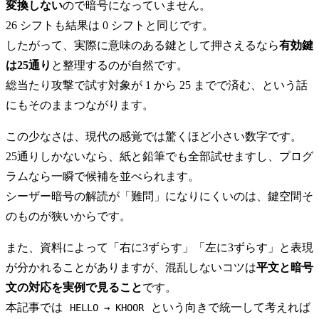
変換しない
ので暗号になっていません。
26 シフトも結果は 0 シフトと同じです。
したがって、実際に意味のある鍵として押さえるなら
有効鍵
は25通り
と整理するのが自然です。
総当たり攻撃で試す対象が 1 から 25 までで済む、という話
にもそのままつながります。
この少なさは、現代の感覚では驚くほど小さい数字です。
25通りしかないなら、紙と鉛筆でも全部試せますし、プログ
ラムなら一瞬で候補を並べられます。
シーザー暗号の解読が「難問」になりにくいのは、鍵空間そ
のものが狭いからです。
また、資料によって「右に3ずらす」「左に3ずらす」と表現
が分かれることがありますが、混乱しないコツは
平文と暗号
文の対応を実例で見ること
です。
本記事では
という向きで統一して考えれば
HELLO → KHOOR