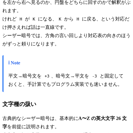
を左から右へ見るのか、円盤をどちらに回すのかで解釈がぶ
れます。
けれど
が
になる、
から
に戻る、という対応だ
H
K
K
H
け押さえれば話は一直線です。
シーザー暗号では、方角の言い回しより対応表の向きのほう
がずっと頼りになります。
ℹ️ Note
平文→暗号文を
、暗号文→平文を
と固定して
+3
-3
おくと、手計算でもプログラム実装でも迷いません。
文字種の扱い
古典的なシーザー暗号は、基本的に
A〜Z の英大文字 26 文
字
を前提に説明されます。