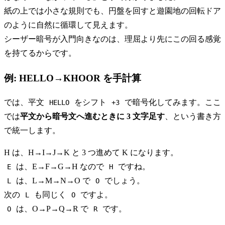
紙の上では小さな規則でも、円盤を回すと遊園地の回転ドア
のように自然に循環して見えます。
シーザー暗号が入門向きなのは、理屈より先にこの回る感覚
を持てるからです。
例: HELLO→KHOOR を手計算
では、平文
をシフト
で暗号化してみます。ここ
HELLO
+3
では
平文から暗号文へ進むときに 3 文字足す
、という書き方
で統一します。
H は、H→I→J→K と 3 つ進めて K になります。
は、E→F→G→H なので
ですね。
E
H
は、L→M→N→O で
でしょう。
L
O
次の
も同じく
ですよ。
L
O
は、O→P→Q→R で
です。
O
R