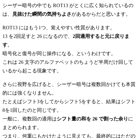
シーザー暗号の中でも ROT13 がとくに広く知られているの
は、
見抜けた瞬間の気持ちよさ
があるからだと思います。
ROT13 にはもう1つ、覚えやすい性質があります。
13 を2回足すと 26 になるので、
2回適用すると元に戻りま
す
。
暗号化と復号が同じ操作になる、というわけです。
これは 26 文字のアルファベットのちょうど半周だけ回して
いるから起こる現象です。
さらに視野を広げると、シーザー暗号は複数回かけても本質
的には強くなりません。
たとえばシフト3をしてからシフト5をすると、結果はシフト
8を1回したのと同じです。
一般に、複数回の適用は
シフト量の和を 26 で割った余り
に
まとめられます。
つまり、何重にもかけたように見えても、最終的にはただの