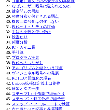
（補足）短文での不安定さの具体例
なぜシーザー暗号は破られるのか
鍵空間25の帰結
頻度分布が保存される弱点
複数回暗号化は強化しない
現代セキュリティの評価
手法の比較と使い分け
総当たり
頻度分析
IC・カイ二乗
手計算
プログラム実装
現代へのつながり
アルゴリズムと鍵という視点
ヴィジュネル暗号への発展
ROT13と難読化の現在
Unicode拡張は定義上は別物
練習と次の一歩
ステップ1：手作業で総当たり
ステップ2：頻度分析で鍵予想
ステップ3：ツール/コードで検証
次に読むべき記事と発展課題