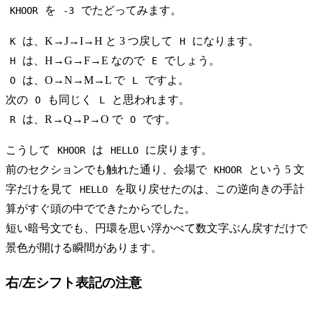
を
でたどってみます。
KHOOR
-3
は、K→J→I→H と 3 つ戻して
になります。
K
H
は、H→G→F→E なので
でしょう。
H
E
は、O→N→M→L で
ですよ。
O
L
次の
も同じく
と思われます。
O
L
は、R→Q→P→O で
です。
R
O
こうして
は
に戻ります。
KHOOR
HELLO
前のセクションでも触れた通り、会場で
という 5 文
KHOOR
字だけを見て
を取り戻せたのは、この逆向きの手計
HELLO
算がすぐ頭の中でできたからでした。
短い暗号文でも、円環を思い浮かべて数文字ぶん戻すだけで
景色が開ける瞬間があります。
右/左シフト表記の注意