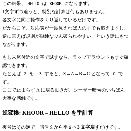
この結果、
は
になります。
HELLO
KHOOR
1文字ずつ追うと、特別な計算は何もありません。
各文字に同じ操作をくり返しているだけです。
だからこそ、対応表が一度見えれば人の手でも追えますし、
逆に言えば規則が単純なぶん破られやすい、という話にもつ
ながります。
もし末尾付近の文字で試すなら、ラップアラウンドもすぐ確
認できます。
たとえば
を
すると、Z→A→B→C となって
で
Z
+3
C
す。
ここで止まらず A に戻る動きが、シーザー暗号のいちばん
大事な感触です。
逆変換: KHOOR→HELLO を手計算
復号はその逆で、暗号文から平文へ
3 文字戻す
だけです。