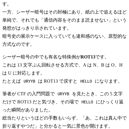
す。
一方、シーザー暗号はその対極にあり、紙の上で追えるほど
単純で、それでも「通信内容をそのまま読ませない」という
発想がはっきり示されています。
暗号史の展示ケースに入っていても違和感のない、原型的な
方式なのです。
シーザー暗号の中でも有名な特殊例が
ROT13
です。
これは 13 文字ぶん回転させる方式で、A は N、B は O、H
は U に対応します。
たとえば
は ROT13 で戻すと
になります。
URYYB
HELLO
筆者が CTF の入門問題で
を見たとき、この 5 文字
URYYB
だけで ROT13 だと気づき、その場で
にひっくり返
HELLO
った瞬間がありました。
総当たりというほどの手数もいらず、「あ、これは真ん中で
折り返すやつだ」と分かると一気に景色が開けます。