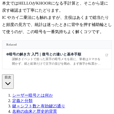
本文ではHELLOがKHOORになる手計算と、そこから逆に
戻す確認まで丁寧にたどります。
IC やカイ二乗法にも触れますが、主役はあくまで総当たり
と頻度の見方で、統計は迷ったときに背中を押す補助輪とし
て使うのが、この暗号を一番気持ちよく解くコツです。
Related
暗号の解き方 入門｜復号との違いと基本手順
謎解きイベントで拾った英字の暗号メモを前に、筆者はスマホを
開かず、紙と鉛筆だけで文字の並びを眺め、まず換字か転置か、
短文か長文かを見極めるところから始めました。観察して仮説を
立て、1つずつ確かめていくと、暗号は思ったより「勘」ではな
目次
く手順でほどけます。
シーザー暗号とは何か
定義と分類
鍵＝シフト数と有効鍵25通り
名称の由来と歴史的背景