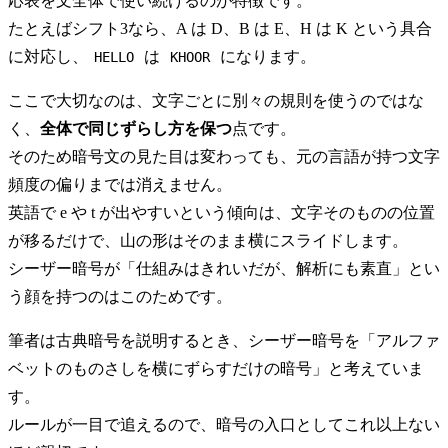
応表を文全体で使い続けるのが特徴です。
たとえばシフト3なら、A は D、B は E、H は K という具合
に対応し、
は
になります。
HELLO
KHOOR
ここで大切なのは、文字ごとに別々の規則を使うのではな
く、
全体で同じずらし方を保つ
点です。
そのため暗号文の見た目は変わっても、元の言語が持つ文字
頻度の偏りまでは消えません。
英語で e や t が出やすいという傾向は、文字そのものの位置
が移るだけで、山の形はそのまま横にスライドします。
シーザー暗号が「仕組みはきれいだが、解析にも素直」とい
う顔を持つのはこのためです。
筆者は古典暗号を説明するとき、シーザー暗号を「アルファ
ベットのものさしを横にずらすだけの暗号」と考えていま
す。
ルールが一目で追えるので、暗号の入口としてこれ以上ない