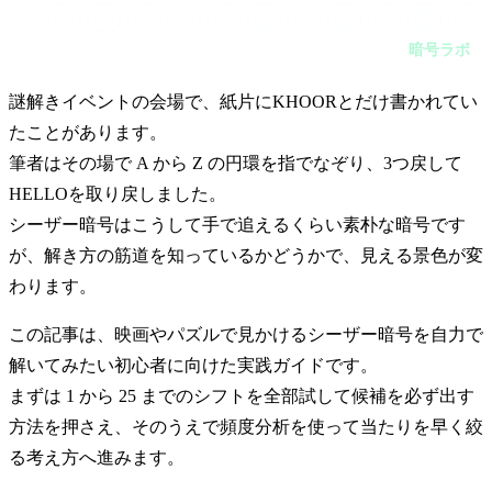
謎解きイベントの会場で、紙片にKHOORとだけ書かれていた
ことがあります。筆者はその場で A から Z の円環を指でなぞ
暗号ラボ
り、3つ戻してHELLOを取り戻しました。シーザー暗号はこう
して手で追えるくらい素朴な暗号ですが、解き方の筋道を知っ
ているかどうかで、見える景色が変わります。
謎解きイベントの会場で、紙片にKHOORとだけ書かれてい
たことがあります。
筆者はその場で A から Z の円環を指でなぞり、3つ戻して
HELLOを取り戻しました。
シーザー暗号はこうして手で追えるくらい素朴な暗号です
が、解き方の筋道を知っているかどうかで、見える景色が変
わります。
この記事は、映画やパズルで見かけるシーザー暗号を自力で
解いてみたい初心者に向けた実践ガイドです。
まずは 1 から 25 までのシフトを全部試して候補を必ず出す
方法を押さえ、そのうえで頻度分析を使って当たりを早く絞
る考え方へ進みます。