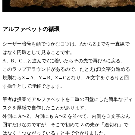
アルファベットの循環
シーザー暗号を頭でつかむコツは、AからZまでを一直線で
はなく円環として見ることです。
A、B、C…と進んでZに着いたらその先で再びAに戻る。
このラップアラウンドがあるので、たとえば3文字分進める
規則ならX→A、Y→B、Z→Cとなり、26文字をぐるりと回
す操作として理解できます。
筆者は授業でアルファベットを二重の円盤にした簡単なディ
スクを厚紙で自作したことがあります。
外側に A〜Z、内側にも A〜Z を並べて、内側を 3 文字ぶん
回すだけなのですが、そこで初めて Z の先が「途切れ」で
はなく「つながっている」と手で分かりました。