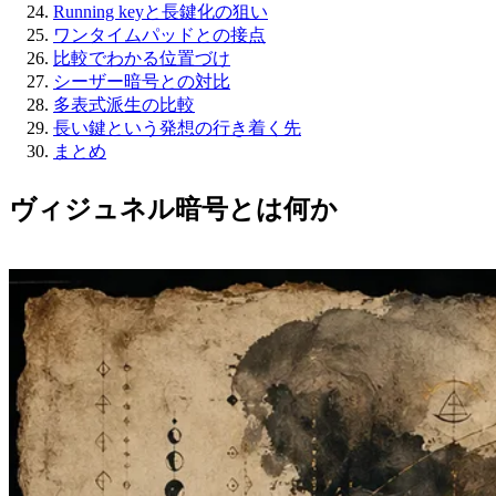
Running keyと長鍵化の狙い
ワンタイムパッドとの接点
比較でわかる位置づけ
シーザー暗号との対比
多表式派生の比較
長い鍵という発想の行き着く先
まとめ
ヴィジュネル暗号とは何か