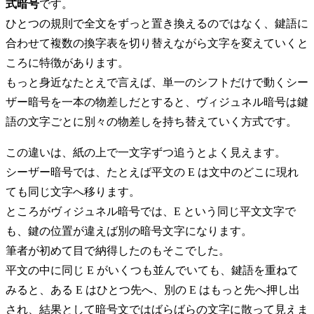
式暗号
です。
ひとつの規則で全文をずっと置き換えるのではなく、鍵語に
合わせて複数の換字表を切り替えながら文字を変えていくと
ころに特徴があります。
もっと身近なたとえで言えば、単一のシフトだけで動くシー
ザー暗号を一本の物差しだとすると、ヴィジュネル暗号は鍵
語の文字ごとに別々の物差しを持ち替えていく方式です。
この違いは、紙の上で一文字ずつ追うとよく見えます。
シーザー暗号では、たとえば平文の E は文中のどこに現れ
ても同じ文字へ移ります。
ところがヴィジュネル暗号では、E という同じ平文文字で
も、鍵の位置が違えば別の暗号文字になります。
筆者が初めて目で納得したのもそこでした。
平文の中に同じ E がいくつも並んでいても、鍵語を重ねて
みると、ある E はひとつ先へ、別の E はもっと先へ押し出
され、結果として暗号文ではばらばらの文字に散って見えま