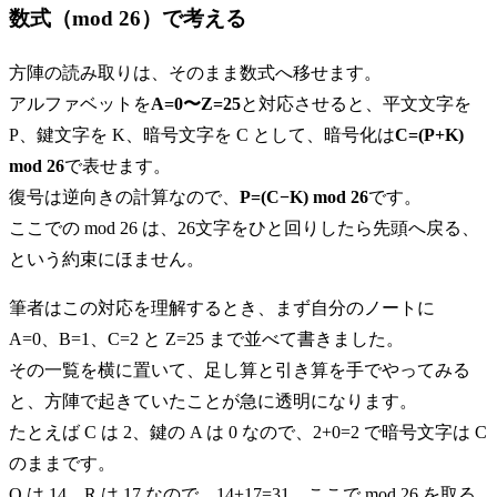
数式（mod 26）で考える
方陣の読み取りは、そのまま数式へ移せます。
アルファベットを
A=0〜Z=25
と対応させると、平文文字を
P、鍵文字を K、暗号文字を C として、暗号化は
C=(P+K)
mod 26
で表せます。
復号は逆向きの計算なので、
P=(C−K) mod 26
です。
ここでの mod 26 は、26文字をひと回りしたら先頭へ戻る、
という約束にほません。
筆者はこの対応を理解するとき、まず自分のノートに
A=0、B=1、C=2 と Z=25 まで並べて書きました。
その一覧を横に置いて、足し算と引き算を手でやってみる
と、方陣で起きていたことが急に透明になります。
たとえば C は 2、鍵の A は 0 なので、2+0=2 で暗号文字は C
のままです。
O は 14、R は 17 なので、14+17=31、ここで mod 26 を取る