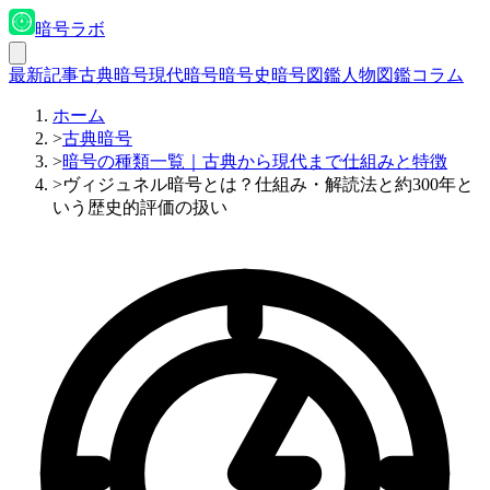
暗号ラボ
最新記事
古典暗号
現代暗号
暗号史
暗号図鑑
人物図鑑
コラム
ホーム
>
古典暗号
>
暗号の種類一覧｜古典から現代まで仕組みと特徴
>
ヴィジュネル暗号とは？仕組み・解読法と約300年と
いう歴史的評価の扱い