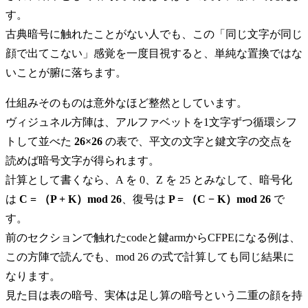
す。
古典暗号に触れたことがない人でも、この「同じ文字が同じ
顔で出てこない」感覚を一度目視すると、単純な置換ではな
いことが腑に落ちます。
仕組みそのものは意外なほど整然としています。
ヴィジュネル方陣は、アルファベットを1文字ずつ循環シフ
トして並べた
26×26
の表で、平文の文字と鍵文字の交点を
読めば暗号文字が得られます。
計算として書くなら、A を 0、Z を 25 とみなして、暗号化
は
C = （P + K）mod 26
、復号は
P = （C − K）mod 26
で
す。
前のセクションで触れたcodeと鍵armからCFPEになる例は、
この方陣で読んでも、mod 26 の式で計算しても同じ結果に
なります。
見た目は表の暗号、実体は足し算の暗号という二重の顔を持