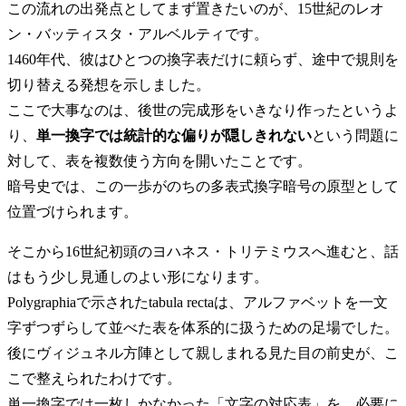
この流れの出発点としてまず置きたいのが、15世紀のレオ
ン・バッティスタ・アルベルティです。
1460年代、彼はひとつの換字表だけに頼らず、途中で規則を
切り替える発想を示しました。
ここで大事なのは、後世の完成形をいきなり作ったというよ
り、
単一換字では統計的な偏りが隠しきれない
という問題に
対して、表を複数使う方向を開いたことです。
暗号史では、この一歩がのちの多表式換字暗号の原型として
位置づけられます。
そこから16世紀初頭のヨハネス・トリテミウスへ進むと、話
はもう少し見通しのよい形になります。
Polygraphiaで示されたtabula rectaは、アルファベットを一文
字ずつずらして並べた表を体系的に扱うための足場でした。
後にヴィジュネル方陣として親しまれる見た目の前史が、こ
こで整えられたわけです。
単一換字では一枚しかなかった「文字の対応表」を、必要に