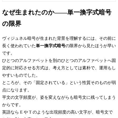
号の列だったものに急に輪郭が出てきます。頻度分析の核心はこ
こにあります。自然言語の文字の偏りは、単一換字式暗号にかけ
ても消えず、そのまま暗号文に残るのです。
なぜ生まれたのか——単一換字式暗号
の限界
ヴィジュネル暗号が生まれた背景を理解するには、その前に
長く使われていた
単一換字式暗号
の限界から見たほうが早い
です。
ひとつのアルファベットを別のひとつのアルファベットへ固
定的に対応させる方式は、考え方としては素朴で、運用もし
やすいものでした。
ところが、その「固定されている」という性質そのものが弱
点になります。
平文の文字頻度が、姿を変えながらも暗号文に残ってしまう
からです。
英語なら E や T のような出現頻度の高い文字が、暗号文で