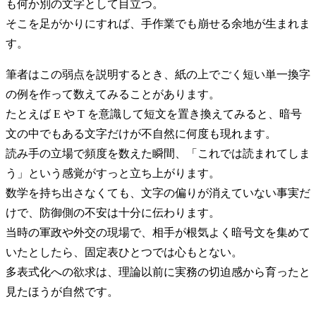
も何か別の文字として目立つ。
そこを足がかりにすれば、手作業でも崩せる余地が生まれま
す。
筆者はこの弱点を説明するとき、紙の上でごく短い単一換字
の例を作って数えてみることがあります。
たとえば E や T を意識して短文を置き換えてみると、暗号
文の中でもある文字だけが不自然に何度も現れます。
読み手の立場で頻度を数えた瞬間、「これでは読まれてしま
う」という感覚がすっと立ち上がります。
数学を持ち出さなくても、文字の偏りが消えていない事実だ
けで、防御側の不安は十分に伝わります。
当時の軍政や外交の現場で、相手が根気よく暗号文を集めて
いたとしたら、固定表ひとつでは心もとない。
多表式化への欲求は、理論以前に実務の切迫感から育ったと
見たほうが自然です。