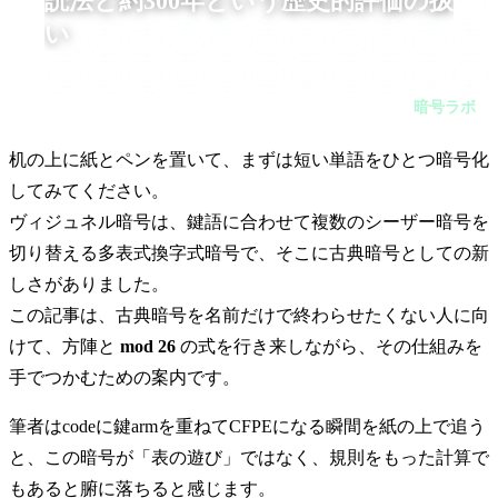
読法と約300年という歴史的評価の扱
い
机の上に紙とペンを置いて、まずは短い単語をひとつ暗号化し
てみてください。ヴィジュネル暗号は、鍵語に合わせて複数の
暗号ラボ
シーザー暗号を切り替える多表式換字式暗号で、そこに古典暗
号としての新しさがありました。
机の上に紙とペンを置いて、まずは短い単語をひとつ暗号化
してみてください。
ヴィジュネル暗号は、鍵語に合わせて複数のシーザー暗号を
切り替える多表式換字式暗号で、そこに古典暗号としての新
しさがありました。
この記事は、古典暗号を名前だけで終わらせたくない人に向
けて、方陣と
mod 26
の式を行き来しながら、その仕組みを
手でつかむための案内です。
筆者はcodeに鍵armを重ねてCFPEになる瞬間を紙の上で追う
と、この暗号が「表の遊び」ではなく、規則をもった計算で
もあると腑に落ちると感じます。