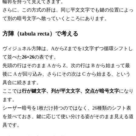
輪郭を持って見えてきます。
さらに、この方式の肝は、同じ平文文字でも鍵の位置によっ
て別の暗号文字へ散っていくところにあります。
方陣（tabula recta）で考える
ヴィジュネル方陣は、AからZまでを1文字ずつ循環シフトし
て並べた
26×26
の表です。
先頭の行はそのまま A から Z、次の行は B から始まって最
後に A が回り込み、さらにその次は C から始まる、という
具合に続きます。
ここでは
行が鍵文字、列が平文文字、交点が暗号文字
になり
ます。
シーザー暗号を1枚だけ持つのではなく、26種類のシフト表
を並べておき、鍵に応じて使い分ける姿がそのまま見える道
具です。