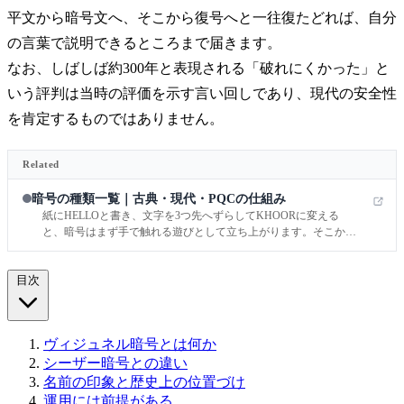
平文から暗号文へ、そこから復号へと一往復たどれば、自分
の言葉で説明できるところまで届きます。
なお、しばしば約300年と表現される「破れにくかった」と
いう評判は当時の評価を示す言い回しであり、現代の安全性
を肯定するものではありません。
Related
暗号の種類一覧｜古典・現代・PQCの仕組み
紙にHELLOと書き、文字を3つ先へずらしてKHOORに変える
と、暗号はまず手で触れる遊びとして立ち上がります。そこから
ブラウザの錠前アイコンを開く気持ちでTLS 1.3の流れを指でなぞ
ると、暗号は遊びではなく、毎日の通信を支える社会基盤だと実
目次
感できます。
ヴィジュネル暗号とは何か
シーザー暗号との違い
名前の印象と歴史上の位置づけ
運用には前提がある