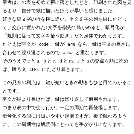
筆者はこの表を初めて腑に落としたとき、印刷された図を見
るより、自分で紙に描いたほうが早いと感じました。
好きな鍵文字の行を横に追い、平文文字の列を縦にたどっ
て、交点に置かれた1文字を指先で確かめると、暗号化が
「規則に従って文字を拾う動き」だと身体でわかります。
たとえば平文が
、鍵が
なら、鍵は平文の長さに
code
arm
合わせて繰り返されるので
と重なります。
arma
そのうえで c と a、o と r、d と m、e と a の交点を順に読め
ば、暗号文
にたどり着きます。
CFPE
この見方の利点は、鍵が短いときの動きもひと目でわかるこ
とです。
平文が鍵より長ければ、鍵は繰り返して適用されます。
つまり表の中で使う行が、一定の周期で再登場します。
暗号化する側には扱いやすい規則ですが、後で触れるよう
に、この周期性は解読側にとっても手がかりになります。