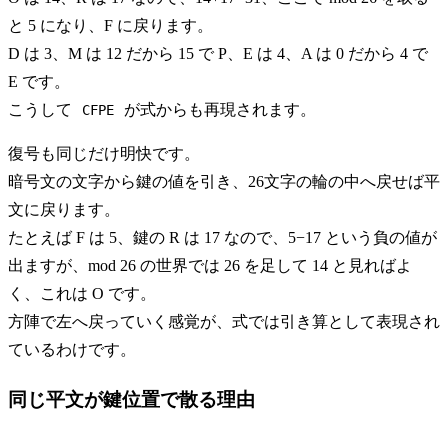
と 5 になり、F に戻ります。
D は 3、M は 12 だから 15 で P、E は 4、A は 0 だから 4 で
E です。
こうして
が式からも再現されます。
CFPE
復号も同じだけ明快です。
暗号文の文字から鍵の値を引き、26文字の輪の中へ戻せば平
文に戻ります。
たとえば F は 5、鍵の R は 17 なので、5−17 という負の値が
出ますが、mod 26 の世界では 26 を足して 14 と見ればよ
く、これは O です。
方陣で左へ戻っていく感覚が、式では引き算として表現され
ているわけです。
同じ平文が鍵位置で散る理由