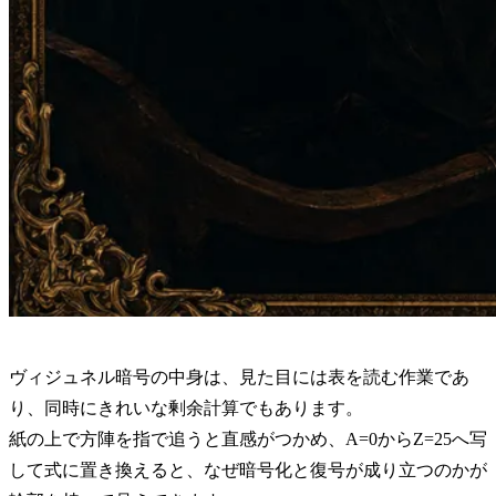
ヴィジュネル暗号の中身は、見た目には表を読む作業であ
り、同時にきれいな剰余計算でもあります。
紙の上で方陣を指で追うと直感がつかめ、A=0からZ=25へ写
して式に置き換えると、なぜ暗号化と復号が成り立つのかが