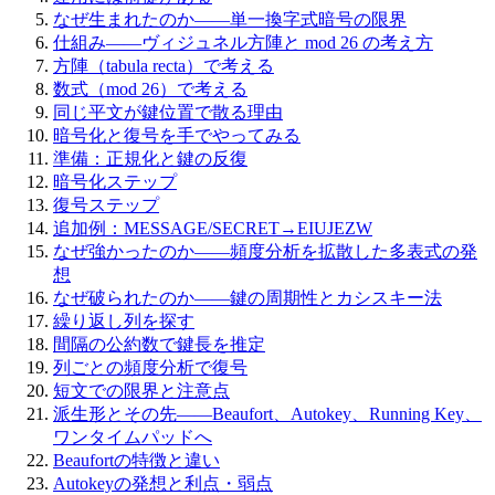
なぜ生まれたのか——単一換字式暗号の限界
仕組み——ヴィジュネル方陣と mod 26 の考え方
方陣（tabula recta）で考える
数式（mod 26）で考える
同じ平文が鍵位置で散る理由
暗号化と復号を手でやってみる
準備：正規化と鍵の反復
暗号化ステップ
復号ステップ
追加例：MESSAGE/SECRET→EIUJEZW
なぜ強かったのか——頻度分析を拡散した多表式の発
想
なぜ破られたのか——鍵の周期性とカシスキー法
繰り返し列を探す
間隔の公約数で鍵長を推定
列ごとの頻度分析で復号
短文での限界と注意点
派生形とその先——Beaufort、Autokey、Running Key、
ワンタイムパッドへ
Beaufortの特徴と違い
Autokeyの発想と利点・弱点