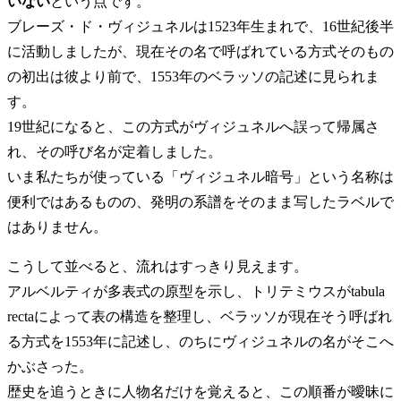
いない
という点です。
ブレーズ・ド・ヴィジュネルは1523年生まれで、16世紀後半
に活動しましたが、現在その名で呼ばれている方式そのもの
の初出は彼より前で、1553年のベラッソの記述に見られま
す。
19世紀になると、この方式がヴィジュネルへ誤って帰属さ
れ、その呼び名が定着しました。
いま私たちが使っている「ヴィジュネル暗号」という名称は
便利ではあるものの、発明の系譜をそのまま写したラベルで
はありません。
こうして並べると、流れはすっきり見えます。
アルベルティが多表式の原型を示し、トリテミウスがtabula
rectaによって表の構造を整理し、ベラッソが現在そう呼ばれ
る方式を1553年に記述し、のちにヴィジュネルの名がそこへ
かぶさった。
歴史を追うときに人物名だけを覚えると、この順番が曖昧に