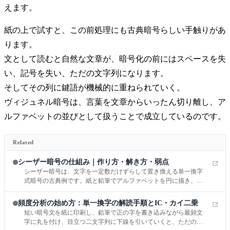
えます。
紙の上で試すと、この前処理にも古典暗号らしい手触りがあ
ります。
文として読むと自然な文章が、暗号化の前にはスペースを失
い、記号を失い、ただの文字列になります。
そしてその列に鍵語が機械的に重ねられていく。
ヴィジュネル暗号は、言葉を文章からいったん切り離し、ア
ルファベットの並びとして扱うことで成立しているのです。
Related
シーザー暗号の仕組み｜作り方・解き方・弱点
シーザー暗号は、文字を一定数だけずらして置き換える単一換字
式暗号の古典例です。紙と鉛筆でアルファベットを円に描き、3
文字ぶんずらしてHELLOを追いかけてみると、この暗号が「難し
そう」に見えて、実は手でちゃんと作れる仕組みだとすぐ腑に落
頻度分析の始め方：単一換字の解読手順とIC・カイ二乗
ちます。
短い暗号文を紙に印刷し、鉛筆で正の字を書き込みながら最頻文
字に丸を付け、目立つ二文字列に下線を引いていくと、ただの記